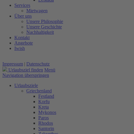
Services
Mietwagen
Über uns
Unsere Philosophie
Unsere Geschichte
Nachhaltigkeit
Kontakt
Angebote
Iwish
Impressum
|
Datenschutz
Urlaubsziel finden
Menü
Navigation überspringen
Urlaubsziele
Griechenland
Festland
Korfu
Kreta
Mykonos
Paros
Rhodos
Santorin
Zakynthos