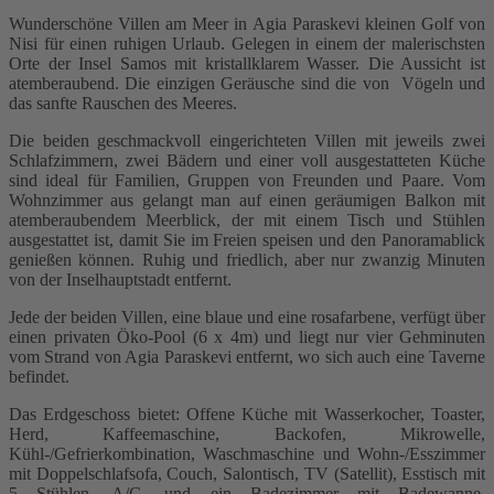
Wunderschöne Villen am Meer in Agia Paraskevi kleinen Golf von
Nisi für einen ruhigen Urlaub. Gelegen in einem der malerischsten
Orte der Insel Samos mit kristallklarem Wasser. Die Aussicht ist
atemberaubend. Die einzigen Geräusche sind die von Vögeln und
das sanfte Rauschen des Meeres.
Die beiden geschmackvoll eingerichteten Villen mit jeweils zwei
Schlafzimmern, zwei Bädern und einer voll ausgestatteten Küche
sind ideal für Familien, Gruppen von Freunden und Paare. Vom
Wohnzimmer aus gelangt man auf einen geräumigen Balkon mit
atemberaubendem Meerblick, der mit einem Tisch und Stühlen
ausgestattet ist, damit Sie im Freien speisen und den Panoramablick
genießen können. Ruhig und friedlich, aber nur zwanzig Minuten
von der Inselhauptstadt entfernt.
Jede der beiden Villen, eine blaue und eine rosafarbene, verfügt über
einen privaten Öko-Pool (6 x 4m) und liegt nur vier Gehminuten
vom Strand von Agia Paraskevi entfernt, wo sich auch eine Taverne
befindet.
Das Erdgeschoss bietet: Offene Küche mit Wasserkocher, Toaster,
Herd, Kaffeemaschine, Backofen, Mikrowelle,
Kühl-/Gefrierkombination, Waschmaschine und Wohn-/Esszimmer
mit Doppelschlafsofa, Couch, Salontisch, TV (Satellit), Esstisch mit
5 Stühlen, A/C, und ein Badezimmer mit Badewanne,