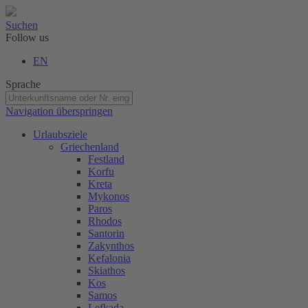
Suchen
Follow us
EN
Sprache
Navigation überspringen
Urlaubsziele
Griechenland
Festland
Korfu
Kreta
Mykonos
Paros
Rhodos
Santorin
Zakynthos
Kefalonia
Skiathos
Kos
Samos
Lefkada