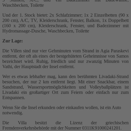
Waschbecken, Toilette
Und der 1. Stock bietet: 2x Schlafzimmer; 1x 2 Einzelbetten (90 x
200 cm), A/C, TV, Kleiderschrank, Fenster, Balkon, 1x Doppelbett
(160 x 200 cm), Kleiderschrank, Fenster, und Badezimmer mit
Hydromassage-Dusche, Waschbecken, Toilette
Zur Lage:
Die Villen sind nur vier Gehminuten vom Strand in Agia Paraskevi
entfernt, der oft als eines der bestgehüteten Geheimnisse von Samos
bezeichnet wird. Ruhig, friedlich und nur zwanzig Minuten von
Vathi, der Hauptstadt der Insel entfernt.
Wer es etwas lebhafter mag, kann den berühmten Livadaki-Strand
besuchen, der nur 2 km entfernt liegt. Mit einer Snackbar, einem
Sandstrand, Wassersportmöglichkeiten und Volleyballplätzen ist
Livadaki ein großartiger Ort zum Feiern oder einfach nur zum
Entspannen.
Wenn Sie die Insel erkunden oder einkaufen wollen, ist ein Auto
notwendig.
Die Villa besitzt die Lizenz der griechischen
Fremdenverkehrsbehörde mit der Nummer 0311Κ91000241201.