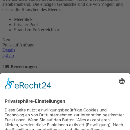
atemberaubend. Die einzigen Geräusche sind die von Vögeln und
das sanfte Rauschen des Meeres.
Meerblick
Privater Pool
Strand zu Fuß erreichbar
Neu
Preis auf Anfrage
Details
5,0
/ 5
209 Bewertungen
97 Ferienwohnungen / Ferienhäuser haben eine
Durchschnittsbewertung von
5,0 von 5
Punkten.
Bewertungen
VILLTRAVEL
Hoegnerstraße 26
D-85290 Geisenfeld
E-Mail:
kirmaier@villtravel.de