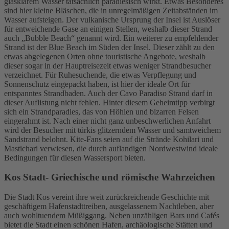
glasklarem Wasser tatsächlich paradiesisch wirkt. Etwas Besonderes
sind hier kleine Bläschen, die in unregelmäßigen Zeitabständen im
Wasser aufsteigen. Der vulkanische Ursprung der Insel ist Auslöser
für entweichende Gase an einigen Stellen, weshalb dieser Strand
auch „Bubble Beach“ genannt wird. Ein weiterer zu empfehlender
Strand ist der Blue Beach im Süden der Insel. Dieser zählt zu den
etwas abgelegenen Orten ohne touristische Angebote, weshalb
dieser sogar in der Hauptreisezeit etwas weniger Strandbesucher
verzeichnet. Für Ruhesuchende, die etwas Verpflegung und
Sonnenschutz eingepackt haben, ist hier der ideale Ort für
entspanntes Strandbaden. Auch der Cavo Paradiso Strand darf in
dieser Auflistung nicht fehlen. Hinter diesem Geheimtipp verbirgt
sich ein Strandparadies, das von Höhlen und bizarren Felsen
eingerahmt ist. Nach einer nicht ganz unbeschwerlichen Anfahrt
wird der Besucher mit türkis glitzerndem Wasser und samtweichem
Sandstrand belohnt. Kite-Fans seien auf die Strände Kohilari und
Mastichari verwiesen, die durch auflandigen Nordwestwind ideale
Bedingungen für diesen Wassersport bieten.
Kos Stadt- Griechische und römische Wahrzeichen
Die Stadt Kos vereint ihre weit zurückreichende Geschichte mit
geschäftigem Hafenstadttreiben, ausgelassenem Nachtleben, aber
auch wohltuendem Müßiggang. Neben unzähligen Bars und Cafés
bietet die Stadt einen schönen Hafen, archäologische Stätten und