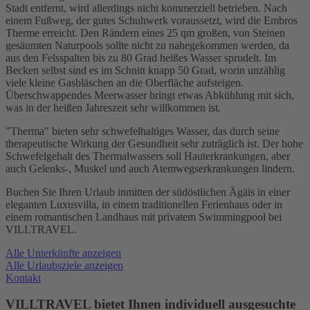
Stadt entfernt, wird allerdings nicht kommerziell betrieben. Nach
einem Fußweg, der gutes Schuhwerk voraussetzt, wird die Embros
Therme erreicht. Den Rändern eines 25 qm großen, von Steinen
gesäumten Naturpools sollte nicht zu nahegekommen werden, da
aus den Felsspalten bis zu 80 Grad heißes Wasser sprudelt. Im
Becken selbst sind es im Schnitt knapp 50 Grad, worin unzählig
viele kleine Gasbläschen an die Oberfläche aufsteigen.
Überschwappendes Meerwasser bringt etwas Abkühlung mit sich,
was in der heißen Jahreszeit sehr willkommen ist.
"Therma" bieten sehr schwefelhaltiges Wasser, das durch seine
therapeutische Wirkung der Gesundheit sehr zuträglich ist. Der hohe
Schwefelgehalt des Thermalwassers soll Hauterkrankungen, aber
auch Gelenks-, Muskel und auch Atemwegserkrankungen lindern.
Buchen Sie Ihren Urlaub inmitten der südöstlichen Ägäis in einer
eleganten Luxusvilla, in einem traditionellen Ferienhaus oder in
einem romantischen Landhaus mit privatem Swimmingpool bei
VILLTRAVEL.
Alle Unterkünfte anzeigen
Alle Urlaubsziele anzeigen
Kontakt
VILLTRAVEL bietet Ihnen individuell ausgesuchte