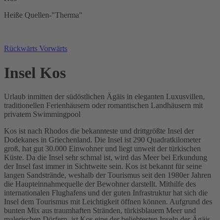
Heiße Quellen-"Therma"
Rückwärts
Vorwärts
Insel Kos
Urlaub inmitten der südöstlichen Ägäis in eleganten Luxusvillen,
traditionellen Ferienhäusern oder romantischen Landhäusern mit
privatem Swimmingpool
Kos ist nach Rhodos die bekannteste und drittgrößte Insel der
Dodekanes in Griechenland. Die Insel ist 290 Quadratkilometer
groß, hat gut 30.000 Einwohner und liegt unweit der türkischen
Küste. Da die Insel sehr schmal ist, wird das Meer bei Erkundung
der Insel fast immer in Sichtweite sein. Kos ist bekannt für seine
langen Sandstrände, weshalb der Tourismus seit den 1980er Jahren
die Haupteinnahmequelle der Bewohner darstellt. Mithilfe des
internationalen Flughafens und der guten Infrastruktur hat sich die
Insel dem Tourismus mit Leichtigkeit öffnen können. Aufgrund des
bunten Mix aus traumhaften Stränden, türkisblauem Meer und
malerischen Dörfern, ist Kos eine der beliebtesten Inseln der Ägäis.