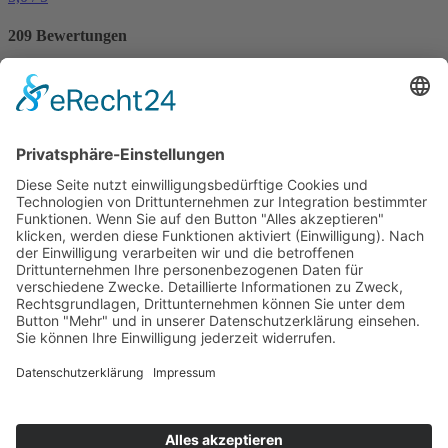
209 Bewertungen
97 Ferienwohnungen / Ferienhäuser haben eine
Durchschnittsbewertung von
5,0 von 5
Punkten.
Bewertungen
VILLTRAVEL
Hoegnerstraße 26
D-85290 Geisenfeld
E-Mail:
kirmaier@villtravel.de
+49 (0)8452 8739
Navigation
Navigation überspringen
Vermieter werden
Eigentümerlogin
Folgen Sie uns auf