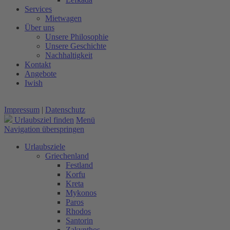
Services
Mietwagen
Über uns
Unsere Philosophie
Unsere Geschichte
Nachhaltigkeit
Kontakt
Angebote
Iwish
Impressum
|
Datenschutz
Urlaubsziel finden
Menü
Navigation überspringen
Urlaubsziele
Griechenland
Festland
Korfu
Kreta
Mykonos
Paros
Rhodos
Santorin
Zakynthos