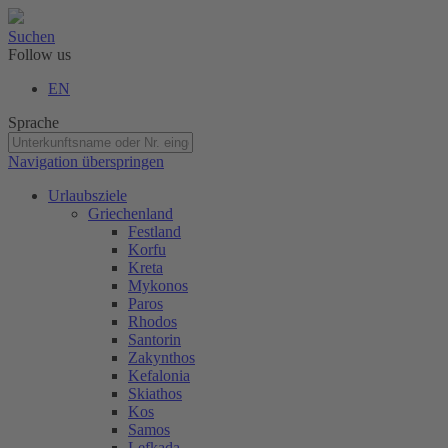
Suchen
Follow us
EN
Sprache
Navigation überspringen
Urlaubsziele
Griechenland
Festland
Korfu
Kreta
Mykonos
Paros
Rhodos
Santorin
Zakynthos
Kefalonia
Skiathos
Kos
Samos
Lefkada