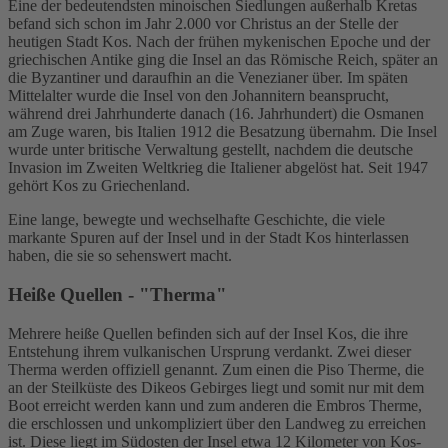
Eine der bedeutendsten minoischen Siedlungen außerhalb Kretas
befand sich schon im Jahr 2.000 vor Christus an der Stelle der
heutigen Stadt Kos. Nach der frühen mykenischen Epoche und der
griechischen Antike ging die Insel an das Römische Reich, später an
die Byzantiner und daraufhin an die Venezianer über. Im späten
Mittelalter wurde die Insel von den Johannitern beansprucht,
während drei Jahrhunderte danach (16. Jahrhundert) die Osmanen
am Zuge waren, bis Italien 1912 die Besatzung übernahm. Die Insel
wurde unter britische Verwaltung gestellt, nachdem die deutsche
Invasion im Zweiten Weltkrieg die Italiener abgelöst hat. Seit 1947
gehört Kos zu Griechenland.
Eine lange, bewegte und wechselhafte Geschichte, die viele
markante Spuren auf der Insel und in der Stadt Kos hinterlassen
haben, die sie so sehenswert macht.
Heiße Quellen - "Therma"
Mehrere heiße Quellen befinden sich auf der Insel Kos, die ihre
Entstehung ihrem vulkanischen Ursprung verdankt. Zwei dieser
Therma werden offiziell genannt. Zum einen die Piso Therme, die
an der Steilküste des Dikeos Gebirges liegt und somit nur mit dem
Boot erreicht werden kann und zum anderen die Embros Therme,
die erschlossen und unkompliziert über den Landweg zu erreichen
ist. Diese liegt im Südosten der Insel etwa 12 Kilometer von Kos-