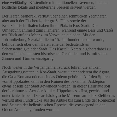
eine weitläufige Küstenlinie mit traditionellen Tavernen, in denen
köstliche lokale und mediterrane Speisen serviert werden.
Der Hafen Mandraki verfügt über einen schmucken Yachthafen,
aber auch der Fischerei-, der große Fähr- sowie der
Kreuzfahrtschiffhafen haben ihren Platz in Kos-Stadt. Die
Umgebung animiert zum Flanieren, während einige Bars und Cafés
mit Blick auf das Meer zum Verweilen einladen. Mit der
Johanniterburg Neratzia, die im 15. Jahrhundert erbaut wurde,
befindet sich über dem Hafen eine der bedeutendsten
Sehenswürdigkeit der Stadt. Das Kastelli Neratzia gehört dabei zu
den wohl bekanntesten historischen Gebäuden und ist mit seinen
Zinnen und Türmen einzigartig.
Noch weiter in die Vergangenheit zurück führen die antiken
Ausgrabungsstätten in Kos-Stadt, wozu unter anderem die Agora,
die Casa Romana oder auch das Odeon gehören. Auf den Spuren
von Hippokrates kann in den Ruinen des bekannten Asklepion
etwas abseits der Stadt gewandelt werden. In dieser Heilstätte soll
der berühmteste Arzt der Antike, Hippokrates selbst, gewirkt und
unterrichtet haben. Das archäologische Museum am Platz Eleftherias
verfügt über Fundstücke aus der Antike bis zum Ende der Römerzeit
und Statuen der hellenistischen Epoche, die vorwiegend in den
Odeon Arkaden gefunden wurden.