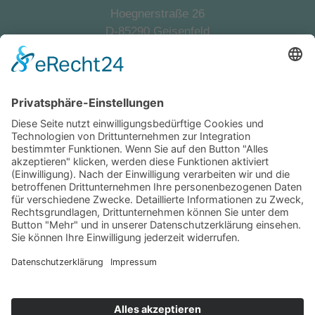
Hoegnerstraße 26
D-85290 Geisenfeld
E-Mail:
kirmaier@villtravel.de
+49 (0)8452 8739
Navigation
Vermieter werden
Eigentümerlogin
Folgen Sie uns auf