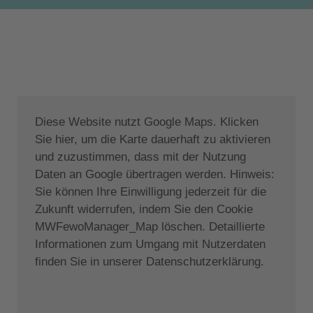
Etage befindet sich auch ein separates Badezimmer
mit Badewanne, Dusche, Toilette und
Waschmaschine.
Der Außenbereich bietet einen privaten Pool (5 m x
10 m) mit Hydromassage-Bereich in einem großen
mediterranen Garten mit Liegebereich und
Diese Website nutzt Google Maps. Klicken
Rasenfläche. Private Parkplätze sind vorhanden.
Sie hier, um die Karte dauerhaft zu aktivieren
Die Villa hat alles, was man für Kinder braucht, von
und zuzustimmen, dass mit der Nutzung
den Kleinsten bis zu den Größten, egal wie alt sie
Daten an Google übertragen werden. Hinweis:
sind! Für die kleinsten Familienmitglieder stehen
Sie können Ihre Einwilligung jederzeit für die
Kinderbetten und Hochstühle zur Verfügung; im
Zukunft widerrufen, indem Sie den Cookie
Garten gibt es sogar einen Spielplatz für die
MWFewoManager_Map löschen. Detaillierte
Kleinsten, auf dem sie sich austoben können.
Informationen zum Umgang mit Nutzerdaten
finden Sie in unserer Datenschutzerklärung.
Zur Lage:
Xenos Villas sind ruhig gelegen, aber nur wenige