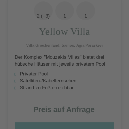
2 (+3)
1
1
Yellow Villa
Villa Griechenland, Samos, Agia Paraskevi
Der Komplex "Mouzakis Villas" bietet drei
hübsche Häuser mit jeweils privatem Pool
und Garten, die für die Architektur der Insel
Privater Pool
repräsentativ sind.
Satelliten-/Kabelfernsehen
Strand zu Fuß erreichbar
Preis auf Anfrage