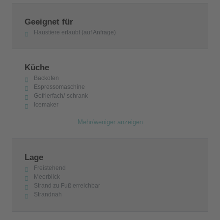
Geeignet für
Haustiere erlaubt (auf Anfrage)
Küche
Backofen
Espressomaschine
Gefrierfach/-schrank
Icemaker
Mehr/weniger anzeigen
Lage
Freistehend
Meerblick
Strand zu Fuß erreichbar
Strandnah