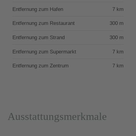
Der nächste Strand sowie Restaurant liegen nur 300
Entfernung zum Hafen
7 km
m entfernt und die Stadt Samos samt
Einkaufsmöglichkeiten sowie Fährhafen ca. 7 km.
Entfernung zum Restaurant
300 m
Die Villa besitzt die Lizenz der griechischen
Entfernung zum Strand
300 m
Fremdenverkehrsbehörde mit der Nummer 1111921.
Entfernung zum Supermarkt
7 km
Entfernung zum Zentrum
7 km
Ausstattungsmerkmale