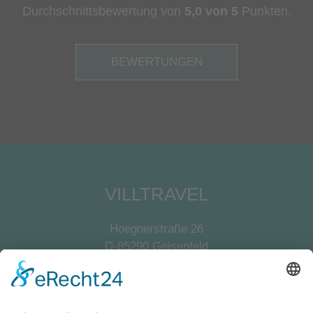
Durchschnittsbewertung von
5,0 von 5
Punkten.
BEWERTUNGEN
VILLTRAVEL
Hoegnerstraße 26
D-85290 Geisenfeld
E-Mail:
kirmaier@villtravel.de
+49 (0)8452 8739