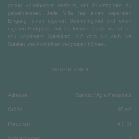
genug voneinander entfernt, um Privatsphäre zu
gewährleisten. Jede Villa hat einen separaten
Eingang, einen eigenen Swimmingpool und einen
eigenen Parkplatz. Auf die kleinen Gäste wartet ein
neu angelegter Spielplatz, auf dem sie sich bei
Spielen und Aktivitäten vergnügen können.
Mouzakis Villas ist ein einzigartiger Wohnkomplex in
Bezug auf Größe und Stil, ideal für Familien, Paare
WEITERLESEN
oder eine Gruppe von Freunden auf der Suche nach
geräumigen Bereichen, großen Gärten, Komfort und
Privatsphäre. Die Anlage ist bekannt für ihre
Adresse
Samos / Agia Paraskevi
hervorragende Organisation, was die Gäste sehr zu
schätzen wissen.
Größe
95 m²
Red Villa, umgeben von Bäumen und Blumen, bietet
Personen
4 (+3)
eine offene, gut ausgestattete Küche, Ess-und
Wohnbereich mit Schlafcouch sowie herrlichem Blick
Schlafzimmer
2