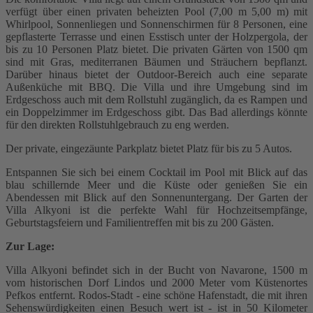
verfügt über einen privaten beheizten Pool (7,00 m 5,00 m) mit
Whirlpool, Sonnenliegen und Sonnenschirmen für 8 Personen, eine
gepflasterte Terrasse und einen Esstisch unter der Holzpergola, der
bis zu 10 Personen Platz bietet. Die privaten Gärten von 1500 qm
sind mit Gras, mediterranen Bäumen und Sträuchern bepflanzt.
Darüber hinaus bietet der Outdoor-Bereich auch eine separate
Außenküche mit BBQ. Die Villa und ihre Umgebung sind im
Erdgeschoss auch mit dem Rollstuhl zugänglich, da es Rampen und
ein Doppelzimmer im Erdgeschoss gibt. Das Bad allerdings könnte
für den direkten Rollstuhlgebrauch zu eng werden.
Der private, eingezäunte Parkplatz bietet Platz für bis zu 5 Autos.
Entspannen Sie sich bei einem Cocktail im Pool mit Blick auf das
blau schillernde Meer und die Küste oder genießen Sie ein
Abendessen mit Blick auf den Sonnenuntergang. Der Garten der
Villa Alkyoni ist die perfekte Wahl für Hochzeitsempfänge,
Geburtstagsfeiern und Familientreffen mit bis zu 200 Gästen.
Zur Lage:
Villa Alkyoni befindet sich in der Bucht von Navarone, 1500 m
vom historischen Dorf Lindos und 2000 Meter vom Küstenortes
Pefkos entfernt. Rodos-Stadt - eine schöne Hafenstadt, die mit ihren
Sehenswürdigkeiten einen Besuch wert ist - ist in 50 Kilometer