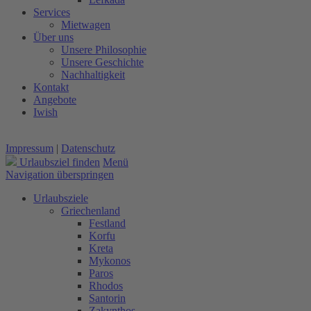
Services
Mietwagen
Über uns
Unsere Philosophie
Unsere Geschichte
Nachhaltigkeit
Kontakt
Angebote
Iwish
Impressum
|
Datenschutz
Urlaubsziel finden
Menü
Navigation überspringen
Urlaubsziele
Griechenland
Festland
Korfu
Kreta
Mykonos
Paros
Rhodos
Santorin
Zakynthos