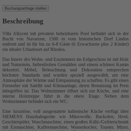
Buchungsanfrage stellen
Beschreibung
Villa Alkyoni mit privatem beheizbaren Pool befindet sich in der
Bucht von Navarone, 1500 m vom historischen Dorf Lindos
entfernt und ist für bis zu 6-8 Gäste (6 Erwachsene plus 2 Kinder)
ein idealer Urlaubsort auf Rhodos.
Das Innere des Wohn- und Esszimmers im Erdgeschoss ist mit Holz
und Naturstein, farbenfrohen Gemälden und einem schönen Kamin
dekoriert. Möbel, Beleuchtung und Dekoration entsprechen
höchsten Standards und wurden speziell ausgewählt, um eine
Atmosphäre der Wärme und Entspannung zu schaffen. Es gibt einen
Fernseher mit Satellit und Klimaanlage, deren Benutzung im Preis
inbegriffen ist. Das Wohnzimmer öffnet sich zur Küche, und eine
interne Holztreppe führt in die obere Etage. Neben dem
Wohnzimmer befindet sich ein WC.
Eine luxuriöse, voll ausgestattete italienische Küche verfügt über
SIEMENS Haushaltsgeräte wie Mikrowelle, Backofen, Herd,
Geschirrspüler, Waschmaschine, einen großen Kühl-/Gefrierschrank
mit Eismaschine, Kaffeemaschine, Wasserkocher, Toaster, Mixer,