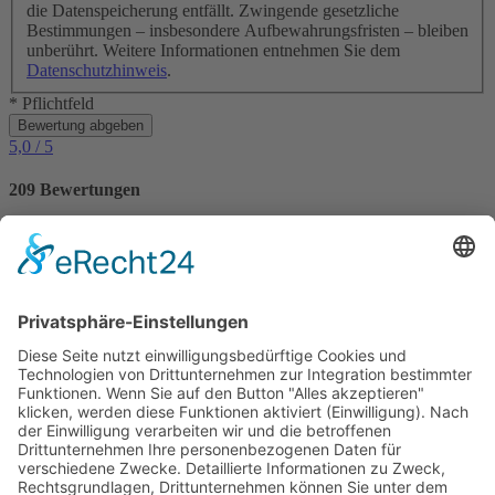
die Datenspeicherung entfällt. Zwingende gesetzliche
Bestimmungen – insbesondere Aufbewahrungsfristen – bleiben
unberührt. Weitere Informationen entnehmen Sie dem
Datenschutzhinweis
.
* Pflichtfeld
Bewertung abgeben
5,0
/ 5
209 Bewertungen
97 Ferienwohnungen / Ferienhäuser haben eine
Durchschnittsbewertung von
5,0 von 5
Punkten.
Bewertungen
VILLTRAVEL
Hoegnerstraße 26
D-85290 Geisenfeld
E-Mail:
kirmaier@villtravel.de
+49 (0)8452 8739