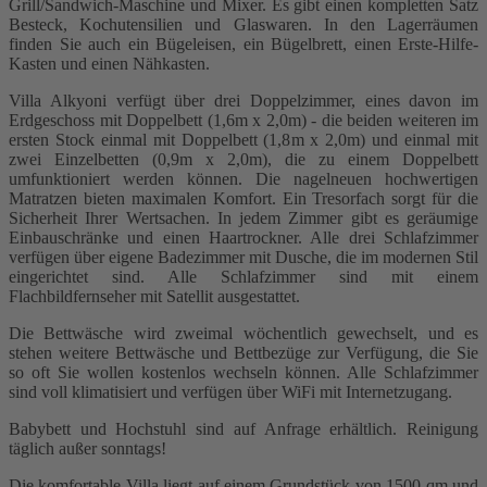
Grill/Sandwich-Maschine und Mixer. Es gibt einen kompletten Satz
Besteck, Kochutensilien und Glaswaren. In den Lagerräumen
finden Sie auch ein Bügeleisen, ein Bügelbrett, einen Erste-Hilfe-
Kasten und einen Nähkasten.
Villa Alkyoni verfügt über drei Doppelzimmer, eines davon im
Erdgeschoss mit Doppelbett (1,6m x 2,0m) - die beiden weiteren im
ersten Stock einmal mit Doppelbett (1,8m x 2,0m) und einmal mit
zwei Einzelbetten (0,9m x 2,0m), die zu einem Doppelbett
umfunktioniert werden können. Die nagelneuen hochwertigen
Matratzen bieten maximalen Komfort. Ein Tresorfach sorgt für die
Sicherheit Ihrer Wertsachen. In jedem Zimmer gibt es geräumige
Einbauschränke und einen Haartrockner. Alle drei Schlafzimmer
verfügen über eigene Badezimmer mit Dusche, die im modernen Stil
eingerichtet sind. Alle Schlafzimmer sind mit einem
Flachbildfernseher mit Satellit ausgestattet.
Die Bettwäsche wird zweimal wöchentlich gewechselt, und es
stehen weitere Bettwäsche und Bettbezüge zur Verfügung, die Sie
so oft Sie wollen kostenlos wechseln können. Alle Schlafzimmer
sind voll klimatisiert und verfügen über WiFi mit Internetzugang.
Babybett und Hochstuhl sind auf Anfrage erhältlich. Reinigung
täglich außer sonntags!
Die komfortable Villa liegt auf einem Grundstück von 1500 qm und