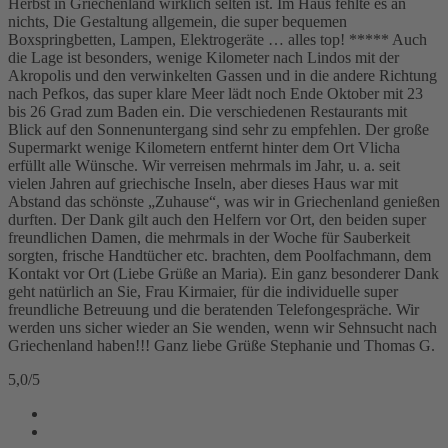
Herbst in Griechenland wirklich selten ist. Im Haus fehlte es an
nichts, Die Gestaltung allgemein, die super bequemen
Boxspringbetten, Lampen, Elektrogeräte … alles top! ***** Auch
die Lage ist besonders, wenige Kilometer nach Lindos mit der
Akropolis und den verwinkelten Gassen und in die andere Richtung
nach Pefkos, das super klare Meer lädt noch Ende Oktober mit 23
bis 26 Grad zum Baden ein. Die verschiedenen Restaurants mit
Blick auf den Sonnenuntergang sind sehr zu empfehlen. Der große
Supermarkt wenige Kilometern entfernt hinter dem Ort Vlicha
erfüllt alle Wünsche. Wir verreisen mehrmals im Jahr, u. a. seit
vielen Jahren auf griechische Inseln, aber dieses Haus war mit
Abstand das schönste „Zuhause“, was wir in Griechenland genießen
durften. Der Dank gilt auch den Helfern vor Ort, den beiden super
freundlichen Damen, die mehrmals in der Woche für Sauberkeit
sorgten, frische Handtücher etc. brachten, dem Poolfachmann, dem
Kontakt vor Ort (Liebe Grüße an Maria). Ein ganz besonderer Dank
geht natürlich an Sie, Frau Kirmaier, für die individuelle super
freundliche Betreuung und die beratenden Telefongespräche. Wir
werden uns sicher wieder an Sie wenden, wenn wir Sehnsucht nach
Griechenland haben!!! Ganz liebe Grüße Stephanie und Thomas G.
5,0
/
5