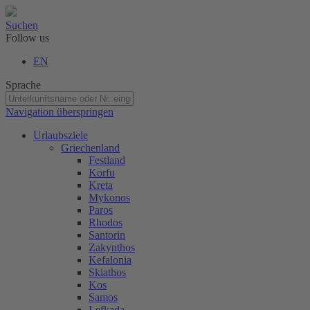
Suchen
Follow us
EN
Sprache
Navigation überspringen
Urlaubsziele
Griechenland
Festland
Korfu
Kreta
Mykonos
Paros
Rhodos
Santorin
Zakynthos
Kefalonia
Skiathos
Kos
Samos
Lefkada