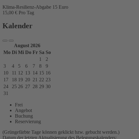
Klima-Resilienz-Abgabe 15 Euro
15,00 € Pro Tag
Kalender
August 2026
Mo
Di
Mi
Do
Fr
Sa
So
1
2
3
4
5
6
7
8
9
10
11
12
13
14
15
16
17
18
19
20
21
22
23
24
25
26
27
28
29
30
31
Frei
Angebot
Buchung
Reservierung
(Grüngefärbte Tage können geklickt bzw. gebucht werden.)
Datum der letzten Aktualisierung des Belegungskalenders: