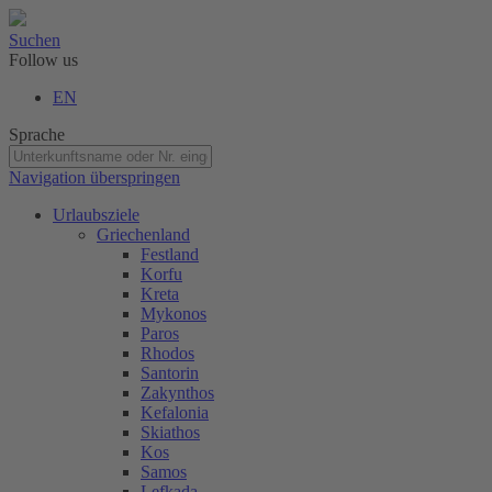
Suchen
Follow us
EN
Sprache
Navigation überspringen
Urlaubsziele
Griechenland
Festland
Korfu
Kreta
Mykonos
Paros
Rhodos
Santorin
Zakynthos
Kefalonia
Skiathos
Kos
Samos
Lefkada