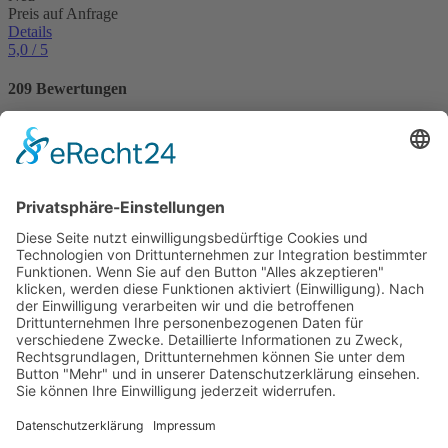
Preis auf Anfrage
Details
5,0
/ 5
209 Bewertungen
97 Ferienwohnungen / Ferienhäuser haben eine
Durchschnittsbewertung von
5,0 von 5
Punkten.
Bewertungen
VILLTRAVEL
Hoegnerstraße 26
D-85290 Geisenfeld
E-Mail:
kirmaier@villtravel.de
+49 (0)8452 8739
Navigation
Navigation überspringen
Vermieter werden