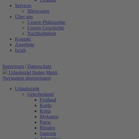
Services
Mietwagen
Über uns
Unsere Philosophie
Unsere Geschichte
Nachhaltigkeit
Kontakt
Angebote
Iwish
Impressum
|
Datenschutz
Urlaubsziel finden
Menü
Navigation überspringen
Urlaubsziele
Griechenland
Festland
Korfu
Kreta
Mykonos
Paros
Rhodos
Santorin
Zakynthos