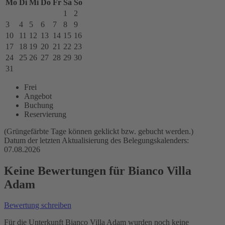
Mo
Di
Mi
Do
Fr
Sa
So
1
2
3
4
5
6
7
8
9
10
11
12
13
14
15
16
17
18
19
20
21
22
23
24
25
26
27
28
29
30
31
Frei
Angebot
Buchung
Reservierung
(Grüngefärbte Tage können geklickt bzw. gebucht werden.)
Datum der letzten Aktualisierung des Belegungskalenders:
07.08.2026
Keine Bewertungen für Bianco Villa
Adam
Bewertung schreiben
Für die Unterkunft Bianco Villa Adam wurden noch keine