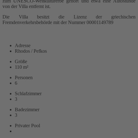
zum UNESCO-Weltkulturerbe gehört und etwa eine Autostunde
von der Villa entfernt ist.
Die Villa besitzt die Lizenz der griechischen
Fremdenverkehrsbehörde mit der Nummer 00001149789
WEITERLESEN
Adresse
Rhodos / Pefkos
Größe
110 m²
Personen
6
Schlafzimmer
3
Badezimmer
3
Privater Pool