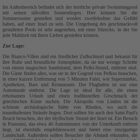
Im Außenbereich befindet sich der herrliche private Swimmingpool
mit seinen stilvollen Sonnenliegen. Hier können Sie die
Sommersonne genießen und werden zweifelsohne das Gefühl
haben, auf einer Insel zu sein. Die Umgebung des geschmackvoll
gestalteten Pools ist sehr angenehm, mit einer Sitzecke, in der Sie
jede Mahlzeit mit Ihren Lieben genießen können.
Zur Lage:
Die Bianco-Villen sind ein friedlicher Zufluchtsort und bekannt für
ihre Ruhe und freundliche Atmosphäre, da sie nur wenige Schritte
von einem magischen Sandstrand, dem Pefki-Strand, entfernt sind.
Die Gäste finden alles, was sie in der Gegend von Pefkos brauchen,
in einer kurzen Entfernung von 5 Minuten Fahrt, wie Supermärkte,
Apotheken, Bars und Restaurants. Der Flughafen ist nur eine
Autostunde entfernt. Die Lage ist ideal für alle, die einen
erholsamen Urlaub und einen traditionellen Geschmack der
griechischen Küste suchen. Die Akropolis von Lindos ist die
schönste archäologische Stätte von Rhodos, wo auch die
traumhaftesten Strände liegen. Dort sollten Sie auch den Saint Paul's
Beach besuchen, der der idyllischste Strand der Insel ist. Ein Besuch
in Prasonisi, das etwa 40 Autominuten von der Unterkunft entfernt
liegt, ist ebenfalls empfehlenswert und bietet eine einzigartige
Landschaft. Außerdem sollten Besucher die Altstadt erkunden, die