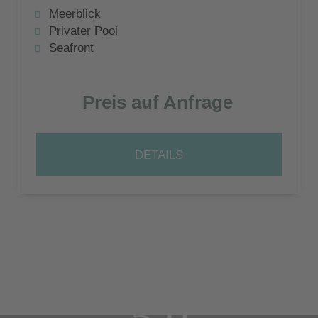
entfernt und Teil eines exklusiven
Meerblick
Villenkomplexes
Privater Pool
Seafront
Preis auf Anfrage
DETAILS
5,0