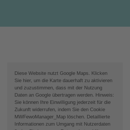
200 cm), eine hochwertige Matratze, Schränke mit
einem durchgehenden Spiegel, einen
Flachbildfernseher, eine geräuscharme Klimaanlage,
einen Minisafe im Schrank, einen Balkon und eine
Verbindung zum danebenliegenden Bad. Dieses
bietet eine Badewanne, ein WC, ein
Handwaschbecken, Badetücher, einen Fön, eine
Handseife und ein Duschgel. Schlafzimmer 2 und 3
sowie das zweite Badezimmer befinden sich im
unteren Erdgeschoss. Ein Schlafzimmer davon
Diese Website nutzt Google Maps. Klicken
verfügt über ein Einzelbett mit hochwertiger
Sie hier, um die Karte dauerhaft zu aktivieren
Matratze, einen Schrank und einen Spiegel, einen
und zuzustimmen, dass mit der Nutzung
Schreibtisch, eine Schiebetür zur Gartenterrasse,
Daten an Google übertragen werden. Hinweis:
eine geräuscharme Klimaanlage und einen
Sie können Ihre Einwilligung jederzeit für die
Flachbildfernseher. Schlafzimmer 3 verfügt ebenso
Zukunft widerrufen, indem Sie den Cookie
über ein Einzelbett mit hochwertiger Matratze, einen
MWFewoManager_Map löschen. Detaillierte
Schrank, eine geräuscharme Klimaanlage und einen
Informationen zum Umgang mit Nutzerdaten
Flachbildfernseher. Das dazugehörige Badezimmer