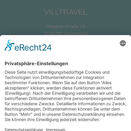
VILLTRAVEL
Hoegnerstraße 26
D-85290 Geisenfeld
E-Mail:
kirmaier@villtravel.de
+49 (0)8452 8739
Navigation
Vermieter werden
Eigentümerlogin
Folgen Sie uns auf