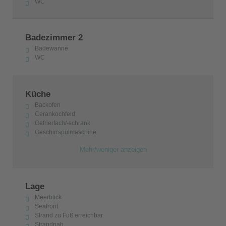
WC
Badezimmer 2
Badewanne
WC
Küche
Backofen
Cerankochfeld
Gefrierfach/-schrank
Geschirrspülmaschine
Mehr/weniger anzeigen
Lage
Meerblick
Seafront
Strand zu Fuß erreichbar
Strandnah