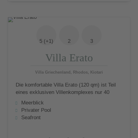
5 (+1)
2
3
Villa Erato
Villa Griechenland, Rhodos, Kiotari
Die komfortable Villa Erato (120 qm) ist Teil
eines exklusiven Villenkomplexes nur 40
Meter von einem Strand von exquisiter
Meerblick
Schönheit entfernt und für 5 Gäste geeignet
Privater Pool
Seafront