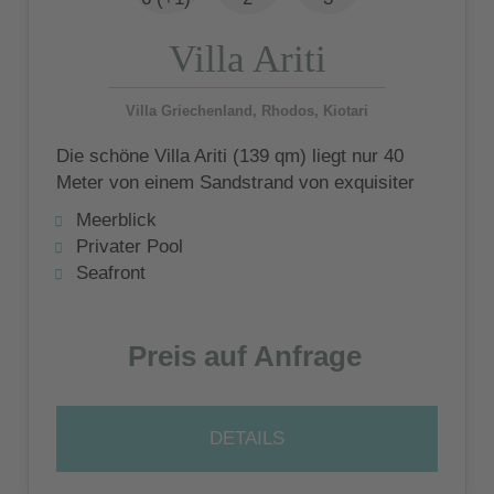
Villa Ariti
Villa Griechenland, Rhodos, Kiotari
Die schöne Villa Ariti (139 qm) liegt nur 40
Meter von einem Sandstrand von exquisiter
Schönheit entfernt und ist Teil eines
Meerblick
exklusiven Villenkomplexes für bis zu 7
Privater Pool
Gäste
Seafront
Preis auf Anfrage
DETAILS