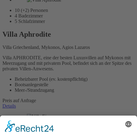
10 (+2)
Personen
4
Badezimmer
5
Schlafzimmer
Villa Aphrodite
Villa Griechenland, Mykonos, Agios Lazaros
Villa APHRODITE, eine der besten Luxusvillen auf Mykonos mit
Meerzugang und mit privatem Pool, befindet sich an der Spitze des
privaten Villen-Anwesens.
Beheizbarer Pool (ev. kostenpflichtig)
Bootsanlegestelle
Meer-/Strandzugang
Preis auf Anfrage
Details
8 (+2)
Personen
4
Badezimmer