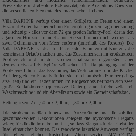
Privatsphäre und absolute Exklusivität, ohne Ausnahme. Dies sind
die wesentlichen Elemente des mykonischen Lebens...
Villa DAPHNE verfügt über einen Grillplatz im Freien und einen
Ess- und Aufenthaltsbereich im Freien (den ganzen Tag über sonnig
und schattig) - alles vor dem 72 qm großen Infinity-Pool, der in den
ägäischen Horizont mündet - und Sie sind immer noch weniger als
zwei Gehminuten vom Meer entfernt (innerhalb des Resorts). Die
Villa DAPHNE ist ideal für Paare oder Familien mit Kindern, die
gemeinsam Urlaub machen und das Zusammensein im großzügigen
Poolbereich und in den Gemeinschaftsräumen genießen, aber
dennoch etwas Privatsphäre wünschen. Ein Haupteingang auf der
Poolebene führt in das Esszimmer, das Wohnzimmer und die Küche.
Auf der gleichen Etage befinden sich ein Hauptschlafzimmer (king-
size Bett) und ein Badezimmer. Im Erdgeschoss befinden sich zwei
große Schlafzimmer (queen-size Betten), eine Küchenzeile mit
Waschmaschine und ein Abstellraum sowie ein Gemeinschaftsbad.
Bettengrößen: 2x 1,60 m x 2,00 m, 1,80 m x 2,00 m
Die strahlend weißen Innen- und Außenräume und die subtilen
geschmackvollen Dekorationen spiegeln die mykonische Eleganz
wider, für die die Insel bekannt ist, so dass Sie ganz in den Geist der
Insel eintauchen können. Das renovierte luxuriöse Anwesen verfügt
über einen täglichen, kostenlosen Zimmerservice, 24/7 CCTV-