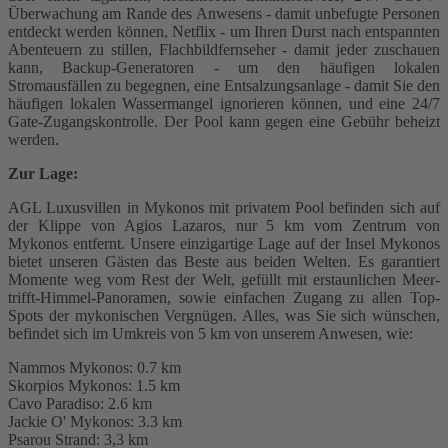
Überwachung am Rande des Anwesens - damit unbefugte Personen
entdeckt werden können, Netflix - um Ihren Durst nach entspannten
Abenteuern zu stillen, Flachbildfernseher - damit jeder zuschauen
kann, Backup-Generatoren - um den häufigen lokalen
Stromausfällen zu begegnen, eine Entsalzungsanlage - damit Sie den
häufigen lokalen Wassermangel ignorieren können, und eine 24/7
Gate-Zugangskontrolle. Der Pool kann gegen eine Gebühr beheizt
werden.
Zur Lage:
AGL Luxusvillen in Mykonos mit privatem Pool befinden sich auf
der Klippe von Agios Lazaros, nur 5 km vom Zentrum von
Mykonos entfernt. Unsere einzigartige Lage auf der Insel Mykonos
bietet unseren Gästen das Beste aus beiden Welten. Es garantiert
Momente weg vom Rest der Welt, gefüllt mit erstaunlichen Meer-
trifft-Himmel-Panoramen, sowie einfachen Zugang zu allen Top-
Spots der mykonischen Vergnügen. Alles, was Sie sich wünschen,
befindet sich im Umkreis von 5 km von unserem Anwesen, wie:
Nammos Mykonos: 0.7 km
Skorpios Mykonos: 1.5 km
Cavo Paradiso: 2.6 km
Jackie O' Mykonos: 3.3 km
Psarou Strand: 3,3 km