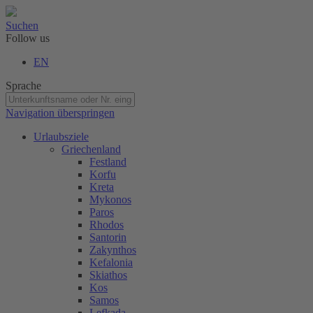
Suchen
Follow us
EN
Sprache
Navigation überspringen
Urlaubsziele
Griechenland
Festland
Korfu
Kreta
Mykonos
Paros
Rhodos
Santorin
Zakynthos
Kefalonia
Skiathos
Kos
Samos
Lefkada