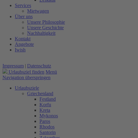
Services
Mietwagen
Über uns
Unsere Philosophie
Unsere Geschichte
Nachhaltigkeit
Kontakt
Angebote
Iwish
Impressum
|
Datenschutz
Urlaubsziel finden
Menü
Navigation überspringen
Urlaubsziele
Griechenland
Festland
Korfu
Kreta
Mykonos
Paros
Rhodos
Santorin
Zakynthos