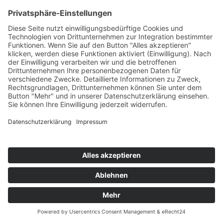
4
Schlafzimmer
Villa Eirene
Villa Griechenland, Mykonos, Agios Lazaros
Villa EIRENE mit beheizbarem Pool und Meerzugang bietet einen
Blick aus der Vogelperspektive auf die Inseln Delos und Rhenea,
über einen majestätischen Abgrund zum Meer hin.
Beheizbarer Pool (ev. kostenpflichtig)
Meer-/Strandzugang
Seafront
Preis auf Anfrage
Details
6 (+2)
Personen
2
Badezimmer
3
Schlafzimmer
Villa Apollonia