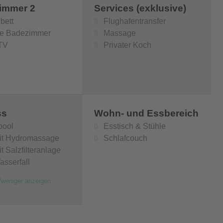
zimmer 2
Services (exklusive)
bett
Flughafentransfer
te Badezimmer
Massage
TV
Privater Koch
ss
Wohn- und Essbereich
pool
Esstisch & Stühle
it Hydromassage
Schlafcouch
t Salzfilteranlage
asserfall
/weniger anzeigen