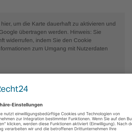
indet sich in einer ruhigen und freundlichen
sche Flora erinnert und dem Besucher ein
hier, um die Karte dauerhaft zu aktivieren und
Google übertragen werden. Hinweis: Sie
beeindruckenden Wasserfall, verspricht Ihnen
unft widerrufen, indem Sie den Cookie
d des Wohlbefindens, während der 125 qm große
nformationen zum Umgang mit Nutzerdaten
ür Momente der Ruhe und Unbeschwertheit ist.
der Villa PELA eine sinnliche Atmosphäre mit der
.
rfes Sivas in der Gemeinde Phaistos südlich von