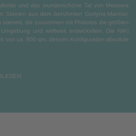
siloritis und das wunderschöne Tal von Messara
von Steinen aus dem berühmten Gortyna-Marmor,
 stammt, die zusammen mit Phaistos die größten
n Umgebung und weltweit entwickelten. Die NIKI
ck von ca. 900 qm, dessen Konfiguration absolute
ne Einrichtung der 40 m² großen Wohnküche mit
und das Messara-Tal vermitteln ein einzigartiges
RLESEN
 Villa ist in schlichten, minimalistischen Linien
an sich für einen luxuriösen Aufenthalt wünschen
, jedes mit einer Fläche von 25 qm, mit einem
loritis und das Mesara-Tal. Die Badezimmer sind
ngen ausgestattet, während die Dekoration des
 VILLA NIKI ist ideal für diejenigen, die Komfort,