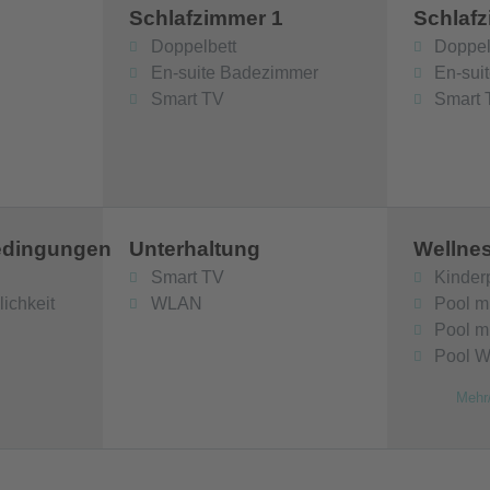
 km Entfernung die enorm wichtige archäologische
Schlafzimmer 1
Schlaf
tte von Agia Triada, in ca. 2 km Entfernung das
Doppelbett
Doppel
rnung das Touristendorf
En-suite Badezimmer
En-sui
Smart TV
Smart 
Fremdenverkehrsbehörde mit der Nummer 1307196.
edingungen
Unterhaltung
Wellne
Smart TV
Kinder
ichkeit
WLAN
Pool m
Pool mi
Pool W
Mehr