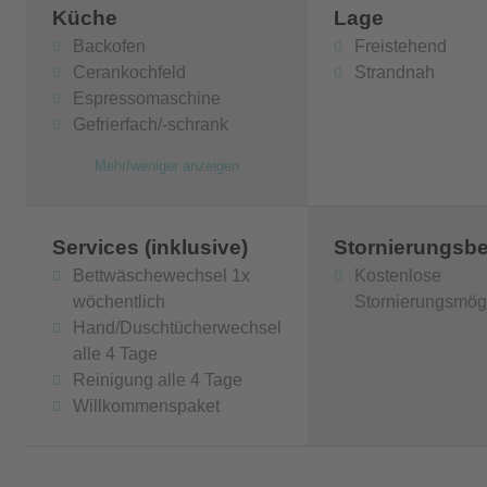
Essens und des Kitesurfens bekannt ist, in ca. 3
Küche
Lage
Stätte von Phaistos und die archäologische Stä
Backofen
Freistehend
malerische Dorf Kamilarios und in ca. 1 km Entfe
Cerankochfeld
Strandnah
Espressomaschine
Die Villa besitzt die Lizenz der griechischen 
Gefrierfach/-schrank
Mehr/weniger anzeigen
Services (inklusive)
Stornierungsb
Bettwäschewechsel 1x
Kostenlose
wöchentlich
Stornierungsmögl
Hand/Duschtücherwechsel
alle 4 Tage
Reinigung alle 4 Tage
Willkommenspaket