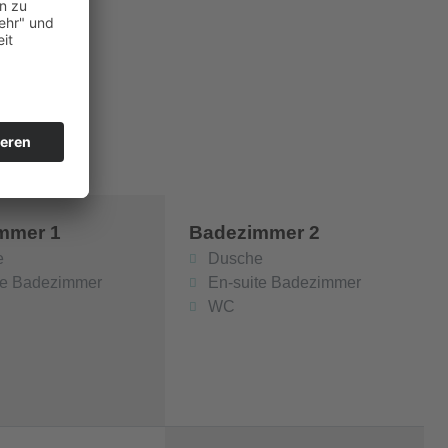
mmer 1
Badezimmer 2
e
Dusche
te Badezimmer
En-suite Badezimmer
WC