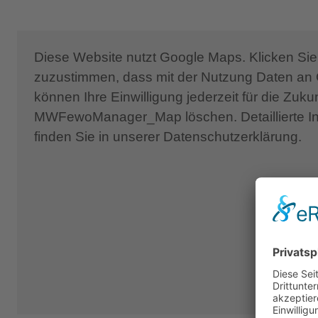
Luxus und Privatsphäre suchen. Die Villa bef
Umgebung mit einem Garten, der an tropi
unvergessliches Erlebnis bietet.
Diese Website nutzt Google Maps. Klicken Sie 
zuzustimmen, dass mit der Nutzung Daten an 
Unser Schwimmbad mit Hydromassage und einem 
können Ihre Einwilligung jederzeit für die Zuk
ein einzigartiges Erlebnis der Entspannung un
MWFewoManager_Map löschen. Detaillierte I
Innenhof mit seiner besonderen Ästhetik ideal f
finden Sie in unserer Datenschutzerklärung.
Schließlich bietet der nächtliche Aufenthalt in 
besonders eleganten Beleuchtung, die sie umgibt
Bettengröße: 1,80m x 2,00m
Poolgröße: 4,50m x 10m, Tiefe 1,5m
Zur Lage:
Die Lage der Villen ist etwas außerhalb des Do