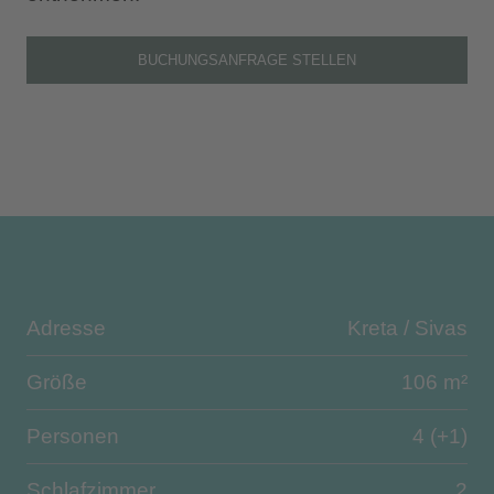
BUCHUNGSANFRAGE STELLEN
Adresse
Kreta / Sivas
Größe
106 m²
Personen
4 (+1)
Schlafzimmer
2