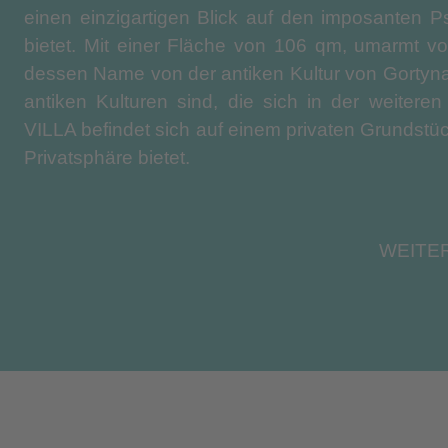
einen einzigartigen Blick auf den imposanten P
bietet. Mit einer Fläche von 106 qm, umarmt 
dessen Name von der antiken Kultur von Gortyna
antiken Kulturen sind, die sich in der weitere
VILLA befindet sich auf einem privaten Grundstü
Privatsphäre bietet.
Die beeindruckende Architektur und die moder
den riesigen Fenstern mit Blick auf Psiloritis 
WEITE
Gefühl von Luxus und Wohlbefinden. Das Innere der
gehalten und bietet alle Annehmlichkeiten, die m
kann.
Die Villa verfügt auch über zwei Schlafzimmer
internen Bad, großen Fenstern mit Blick auf Psi
komfortabel und mit allen modernen Einrichtu
Raumes sich auf einen boho-modernen Stil bezieht.