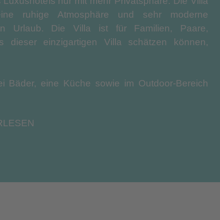
 Luxushotels nur mit mehr Privatsphäre. Die Villa
 eine ruhige Atmosphäre und sehr moderne
n Urlaub. Die Villa ist für Familien, Paare,
dieser einzigartigen Villa schätzen können,
rei Bäder, eine Küche sowie im Outdoor-Bereich
 werden.
Auch eine Anlieferung von kompletten Mahlzeiten zum
RLESEN
 Kilometer außerhalb des Ortes Pigianos Kampos
t. Dort finden Sie eigene Liegestühle und
den sich in 2 km Entfernung. Eine traditionelle