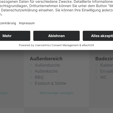
Außenbereich
Badezi
Außendusche
Badew
Außenküche
En-sui
BBQ
WC
Esstisch & Stühle
eigen
Mehr/weniger anzeigen