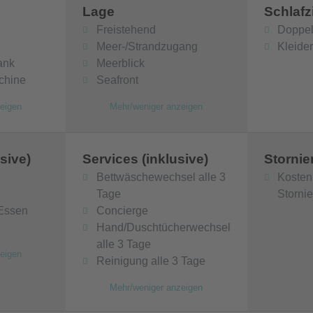
Lage
Schlaf
Freistehend
Doppel
Meer-/Strandzugang
Kleide
ank
Meerblick
chine
Seafront
eigen
Mehr/weniger anzeigen
sive)
Services (inklusive)
Storni
Bettwäschewechsel alle 3
Kosten
Tage
Storni
 Essen
Concierge
Hand/Duschtücherwechsel
alle 3 Tage
eigen
Reinigung alle 3 Tage
Mehr/weniger anzeigen