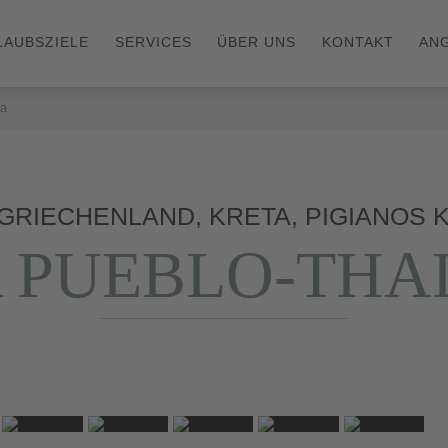
LAUBSZIELE
SERVICES
ÜBER UNS
KONTAKT
AN
sa
| GRIECHENLAND, KRETA, PIGIANOS
A PUEBLO-THA