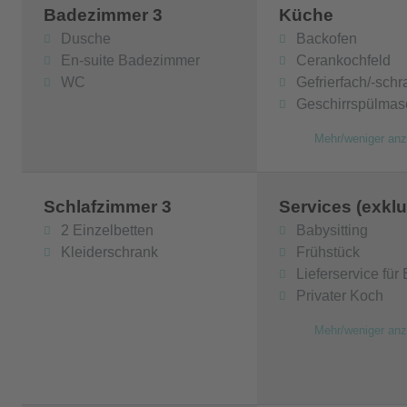
Badezimmer 3
Küche
Dusche
Backofen
En-suite Badezimmer
Cerankochfeld
WC
Gefrierfach/-schr
Geschirrspülmas
Mehr/weniger anz
Schlafzimmer 3
Services (exklu
2 Einzelbetten
Babysitting
Kleiderschrank
Frühstück
Lieferservice für
Privater Koch
Mehr/weniger anz