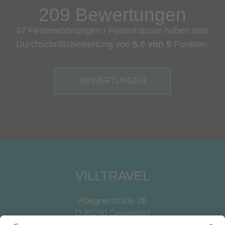
209 Bewertungen
97 Ferienwohnungen / Ferienhäuser haben eine
Durchschnittsbewertung von
5,0 von 5
Punkten.
BEWERTUNGEN
VILLTRAVEL
Hoegnerstraße 26
D-85290 Geisenfeld