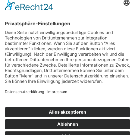
E-Mail:
kirmaier@villtravel.de
+49 (0)8452 8739
Navigation
Vermieter werden
Eigentümerlogin
Folgen Sie uns auf
© 2019 - 2026 VILLTRAVEL I
Kontakt
|
Impressum
|
Datenschutz
|
AGB