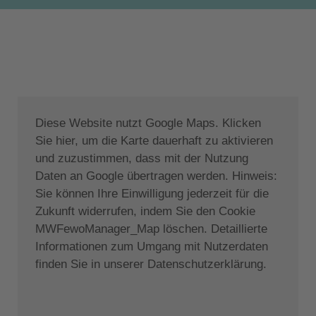
können, mit eigenem Bad und einem Balkon.
Die 65 cm dicken Wände sind aus lokalem
Naturstein gebaut und bieten eine natürliche Schall-
und Wärmedämmung.
Der Außenbereich überzeugt durch einen privaten
Swimmingpool (40 qm, bis 1,70 m tief) mit
Diese Website nutzt Google Maps. Klicken
Kinderbecken, Liegestühlen und Sonnenschirmen,
Sie hier, um die Karte dauerhaft zu aktivieren
Essbereich, sowie einen sicheren privaten Parkplatz
und zuzustimmen, dass mit der Nutzung
für zwei Autos.
Daten an Google übertragen werden. Hinweis:
Lage:
Sie können Ihre Einwilligung jederzeit für die
Zukunft widerrufen, indem Sie den Cookie
Faidra´s Olive Grove befindet sich im Westen der
MWFewoManager_Map löschen. Detaillierte
Insel, 1,5 km ausserhalb des kleinen kretischen
Informationen zum Umgang mit Nutzerdaten
Dorfes Kontomari und knapp 3 km vom Küstenort
finden Sie in unserer Datenschutzerklärung.
Maleme entfernt. Hier finden Sie den nächsten
Sandstrand, Restaurants, Cafes, Bars und
Einkaufsmöglichkeiten. Der bekannte sowie belebte