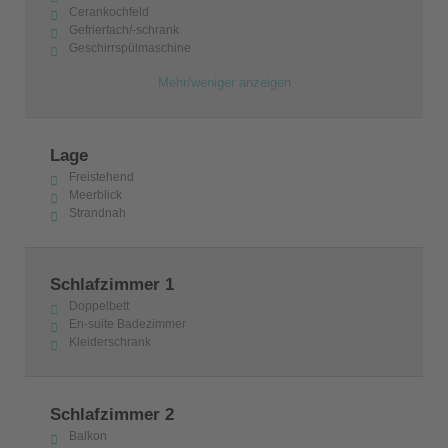
Cerankochfeld
Gefrierfach/-schrank
Geschirrspülmaschine
Mehr/weniger anzeigen
Lage
Freistehend
Meerblick
Strandnah
Schlafzimmer 1
Doppelbett
En-suite Badezimmer
Kleiderschrank
Schlafzimmer 2
Balkon