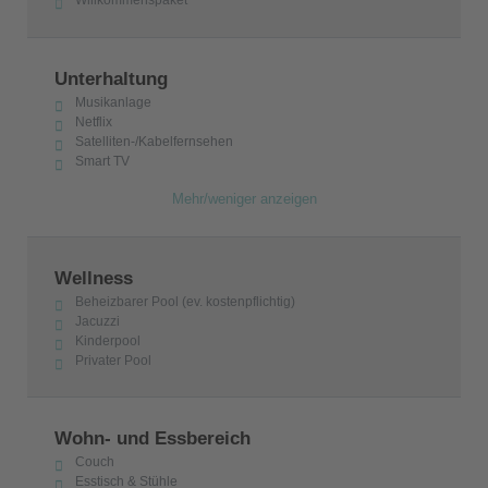
Unterhaltung
Musikanlage
Netflix
Satelliten-/Kabelfernsehen
Smart TV
Mehr/weniger anzeigen
Wellness
Beheizbarer Pool (ev. kostenpflichtig)
Jacuzzi
Kinderpool
Privater Pool
Wohn- und Essbereich
Couch
Esstisch & Stühle