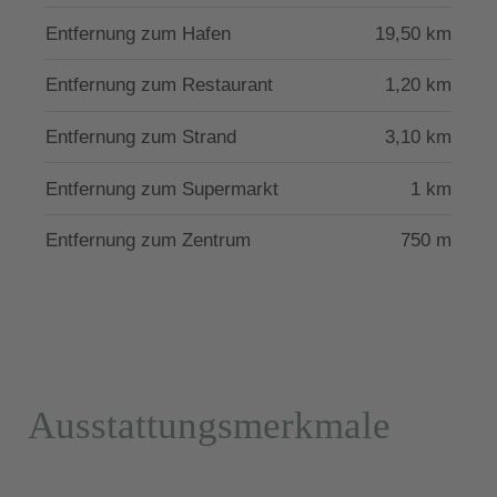
charismatischen Altstadt und ihren
Entfernung zum Hafen
19,50 km
Sehenswürdigkeiten ist 18 km entfernt und lädt zu
einem oder auch mehreren Besuchen ein. Auch die
Entfernung zum Restaurant
1,20 km
berühmten Strände des Westens wie Falasarna,
Balos und Elafonissi sind sicherlich eine Fahrt dort
Entfernung zum Strand
3,10 km
hin wert.
Entfernung zum Supermarkt
1 km
Die Villa besitzt die Lizenz der griechischen
Fremdenverkehrsbehörde mit der Nummer
Entfernung zum Zentrum
750 m
1042K91002965601
Ausstattungsmerkmale