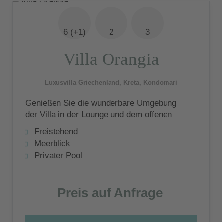
6 (+1)
2
3
Villa Orangia
Luxusvilla Griechenland, Kreta, Kondomari
Genießen Sie die wunderbare Umgebung
der Villa in der Lounge und dem offenen
Wohnraum oder wenn Sie sich etwas
Freistehend
Leckeres in der modernen High-Tech Küche
Meerblick
mit selbst geernteten Produkten aus dem
Privater Pool
Bio-Garten zubereiten.
Preis auf Anfrage