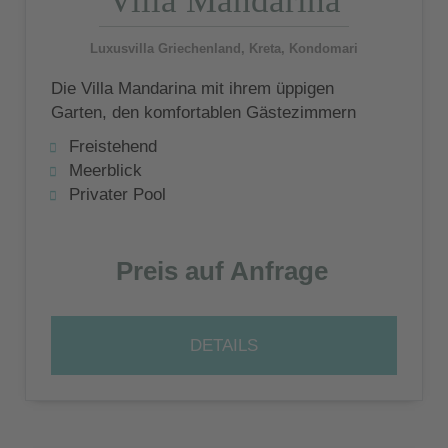
Villa Mandarina
Luxusvilla Griechenland, Kreta, Kondomari
Die Villa Mandarina mit ihrem üppigen
Garten, den komfortablen Gästezimmern
und einer stimmungsvollen Lounge ist ein
Freistehend
zweistöckiges Ferienhaus mit drei
Meerblick
Schlafzimmern, die sechs Gäste
Privater Pool
beherbergen kann.
Preis auf Anfrage
DETAILS