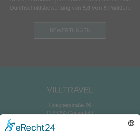
Durchschnittsbewertung von
5,0 von 5
Punkten.
BEWERTUNGEN
VILLTRAVEL
Hoegnerstraße 26
D-85290 Geisenfeld
E-Mail:
kirmaier@villtravel.de
+49 (0)8452 8739