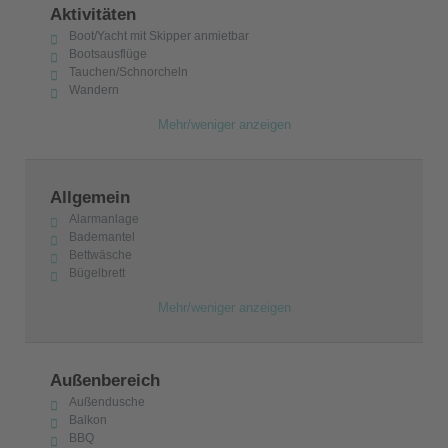
Aktivitäten
Boot/Yacht mit Skipper anmietbar
Bootsausflüge
Tauchen/Schnorcheln
Wandern
Mehr/weniger anzeigen
Allgemein
Alarmanlage
Bademantel
Bettwäsche
Bügelbrett
Mehr/weniger anzeigen
Außenbereich
Außendusche
Balkon
BBQ