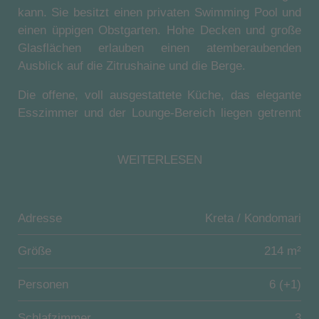
kann. Sie besitzt einen privaten Swimming Pool und
einen üppigen Obstgarten. Hohe Decken und große
Glasflächen erlauben einen atemberaubenden
Ausblick auf die Zitrushaine und die Berge.
Die offene, voll ausgestattete Küche, das elegante
Esszimmer und der Lounge-Bereich liegen getrennt
von den Schlafzimmern und Bädern und sind durch
einen lichten Korridor verbunden. Dieser erlaubt den
WEITERLESEN
Gästen einen Blick in die Natur des Gartens und der
Orangenbäume auf der anderen Seite der Ferien-
Villa.
Adresse
Kreta / Kondomari
Im Erdgeschoss befinden sich zwei separate, große
Schlafzimmer, das erste mit direktem Zugang zum
Größe
214 m²
Pool und zur hölzernen Veranda im Yacht-Stil und
Personen
6 (+1)
das andere mit Zugang zum Garten. Die
Schlafzimmer haben geräumige Kleiderschränke mit
Schlafzimmer
3