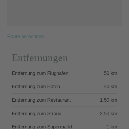
Der Ortskern der schönen Hafenstadt Chania mit
ihrer charismatischen Altstadt und deren engen
Gassen liegt nur ca. 37 km von der Villa entfernt.
Der Hafen von Kissamos ist einen Steinwurf entfernt
von Agios Georgios, von wo aus Bootsfahrten auf die
Route berechnen
Pirateninsel von Gramvousa und den weltberühmten
Balos Lagoon unternommen werden kann.
Entfernungen
In der Nähe warten viele der Highlights Westkretas
darauf entdeckt zu werden. Nicht weit entfernt liegt
der beeindruckende goldene Sandstrand von
Entfernung zum Flughafen
50 km
Falasarna (wurde zu einer der fünf besten Strände in
Griechenland gewählt) mit seinem türkisblauen
Entfernung zum Hafen
40 km
Wasser und einer interessanten archäologischen
Stätte.
Entfernung zum Restaurant
1,50 km
Rund 50 Minuten Fahrt südlich von Kissamos liegt
der Muschelstrand von Elafonissi, mit weißen
Entfernung zum Strand
2,50 km
Sanddünen - einer der schönsten Strände Europas!
Entfernung zum Supermarkt
1 km
Gut erreichbar ist von hier auch die