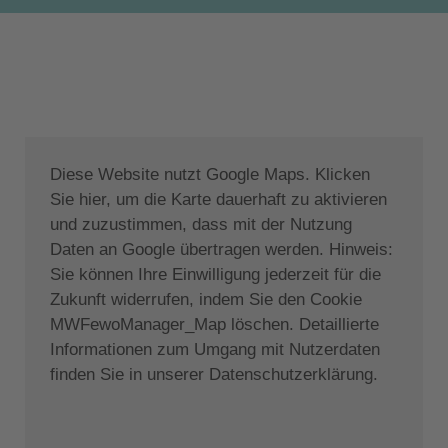
Vom Wohnbereich aus wird der davorliegende, große
Poolbereich erreicht, der zusätzlich zu dem bereits
erwähnten besonderen Ausblick auf die Küste und
die umliegende kretische Landschaft, verschiedene
Sitz-und Liegeflächen, sowie einen Außengrill bietet.
Dem Genuss steht nichts im Wege - lassen wir
Diese Website nutzt Google Maps. Klicken
einfach die Fotos sprechen...
Sie hier, um die Karte dauerhaft zu aktivieren
Zur Lage:
und zuzustimmen, dass mit der Nutzung
Daten an Google übertragen werden. Hinweis:
Die schöne Villa Phos liegt nur ca. 3 km außerhalb
Sie können Ihre Einwilligung jederzeit für die
des Küstenortes Kissamos (Kastelli), wo Tavernen,
Zukunft widerrufen, indem Sie den Cookie
Restaurants, Cafes und Supermärkte zu finden sind.
MWFewoManager_Map löschen. Detaillierte
Probieren Sie in den exquisiten lokalen frischen
Informationen zum Umgang mit Nutzerdaten
Fisch und traditionelle Gerichte aus der
finden Sie in unserer Datenschutzerklärung.
weltberühmten gesunden mediterranen Küche Kretas
in einer der Tavernen.