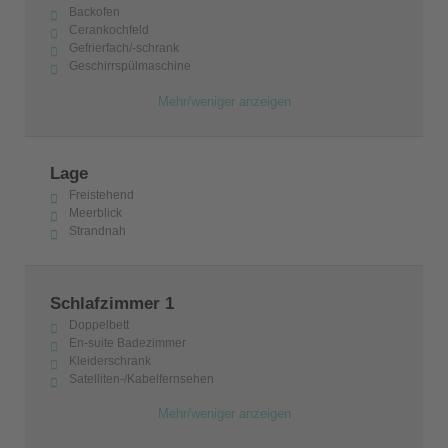
Backofen
Cerankochfeld
Gefrierfach/-schrank
Geschirrspülmaschine
Mehr/weniger anzeigen
Lage
Freistehend
Meerblick
Strandnah
Schlafzimmer 1
Doppelbett
En-suite Badezimmer
Kleiderschrank
Satelliten-/Kabelfernsehen
Mehr/weniger anzeigen