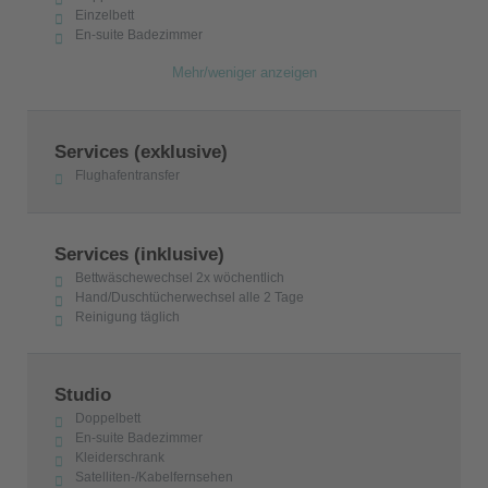
Einzelbett
En-suite Badezimmer
Mehr/weniger anzeigen
Services (exklusive)
Flughafentransfer
Services (inklusive)
Bettwäschewechsel 2x wöchentlich
Hand/Duschtücherwechsel alle 2 Tage
Reinigung täglich
Studio
Doppelbett
En-suite Badezimmer
Kleiderschrank
Satelliten-/Kabelfernsehen