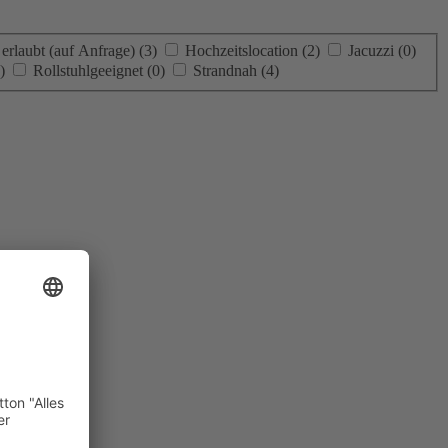
 erlaubt (auf Anfrage)
(3)
Hochzeitslocation
(2)
Jacuzzi
(0)
)
Rollstuhlgeeignet
(0)
Strandnah
(4)