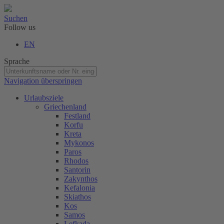
Suchen
Follow us
EN
Sprache
Navigation überspringen
Urlaubsziele
Griechenland
Festland
Korfu
Kreta
Mykonos
Paros
Rhodos
Santorin
Zakynthos
Kefalonia
Skiathos
Kos
Samos
Lefkada