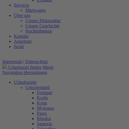
Services
Mietwagen
Über uns
Unsere Philosophie
Unsere Geschichte
Nachhaltigkeit
Kontakt
Angebote
Iwish
Impressum
|
Datenschutz
Urlaubsziel finden
Menü
Navigation überspringen
Urlaubsziele
Griechenland
Festland
Korfu
Kreta
Mykonos
Paros
Rhodos
Santorin
Zakynthos