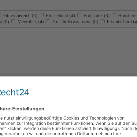
Fitnessbereich
(3)
Freistehend
(4)
Frühstück
(3)
Haustiere
ng
(0)
Meerblick
(4)
Nur für Erwachsene
(0)
Privater Pool
(4
a, Heraklion
The Mansion Villa