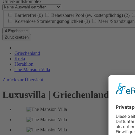
Unterkunftskomplex
Barrierefrei
(0)
Beheizbarer Pool (ev. kostenpflichtig)
(2)
Kostenlose Stornierungsmöglichkeit
(3)
Meer-/Strandzuga
4 Ergebnisse
Zurücksetzen
Griechenland
Kreta
Heraklion
The Mansion Villa
Zurück zur Übersicht
Luxusvilla | Griechenland, Kret