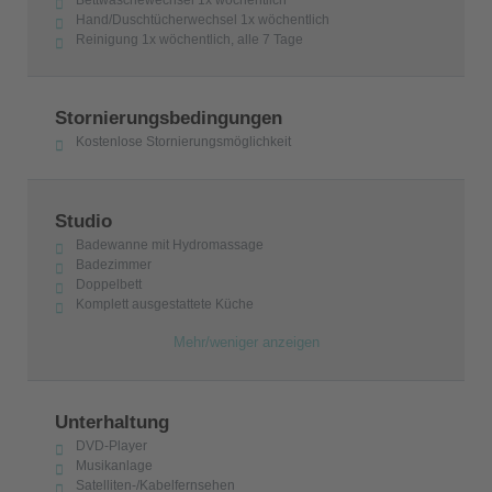
Hand/Duschtücherwechsel 1x wöchentlich
Reinigung 1x wöchentlich, alle 7 Tage
Stornierungsbedingungen
Kostenlose Stornierungsmöglichkeit
Studio
Badewanne mit Hydromassage
Badezimmer
Doppelbett
Komplett ausgestattete Küche
Mehr/weniger anzeigen
Unterhaltung
DVD-Player
Musikanlage
Satelliten-/Kabelfernsehen