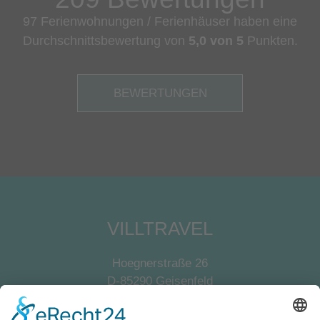
97 Ferienwohnungen / Ferienhäuser haben eine
Durchschnittsbewertung von
5,0 von 5
Punkten.
BEWERTUNGEN
VILLTRAVEL
Hoegnerstraße 26
D-85290 Geisenfeld
E-Mail:
kirmaier@villtravel.de