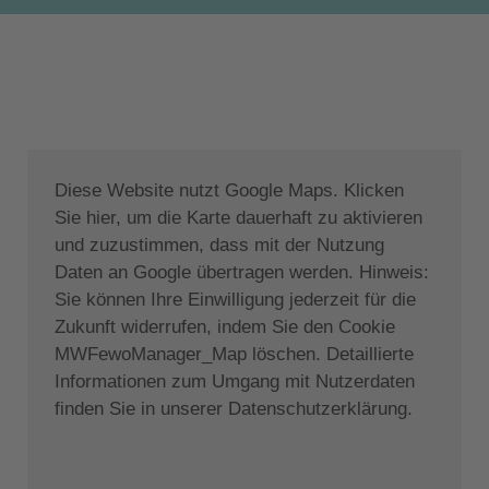
Schlafcouchen und ein Badezimmer mit Jacuzzi ist
ebenfalls vorhanden. Außerdem befindet sich auf
diesem Stockwerk ein Fitness- und
Kinderspielbereich.
Der geräumige Outdoor-Bereich bietet einen
Erholung bringenden 50 qm großen Swimmingpool
Diese Website nutzt Google Maps. Klicken
(1,75 m tief) mit Liegeflächen im lauschigen Garten.
Sie hier, um die Karte dauerhaft zu aktivieren
Ein Grill- und Essplatz für gesellige Stunden stehen
und zuzustimmen, dass mit der Nutzung
ebenfalls zur Verfügung. Rasenflächen,
Daten an Google übertragen werden. Hinweis:
Kinderspielplatz und privater Parkplatz sind
Sie können Ihre Einwilligung jederzeit für die
vorhanden.
Zukunft widerrufen, indem Sie den Cookie
MWFewoManager_Map löschen. Detaillierte
Zur Lage:
Informationen zum Umgang mit Nutzerdaten
finden Sie in unserer Datenschutzerklärung.
Das Haus liegt ca. 500 m außerhalb des kleinen
ruhigen alten Dorfes Gerani und ca 1,2 km vom
neuen Zentrum Gerani entfernt.