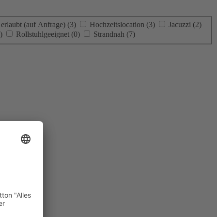
 erlaubt (auf Anfrage)
(3)
Hochzeitslocation
(3)
Jacuzzi
(2)
)
Rollstuhlgeeignet
(0)
Strandnah
(7)