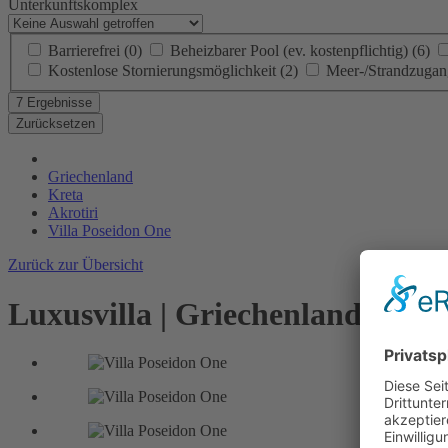
Unterkunftskomplex
Barrierefrei
(0)
Beheizbarer Pool (ev. kostenpflichtig)
(6)
Kostenlose Stornierungsmöglichkeit
(2)
Meer-/Strandzuga
7 Ergebnisse
Zurücksetzen
Griechenland
Kreta
Akrotiri
Villa Poseidon One
Zurück zur Übersicht
Luxusvilla | Griechenland, Kreta