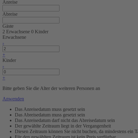
Anreise
Abreise
Gäste
2 Erwachsene
0 Kinder
Erwachsene
-
+
Kinder
-
+
Bitte geben Sie die Alter der weiteren Personen an
Anwenden
Das Anreisedatum muss gesetzt sein
Das Abreisedatum muss gesetzt sein
Das Anreisedatum darf nicht das Abreisedatum sein
Der gewählte Zeitraum liegt in der Vergangenheit
Diesen Zeitraum können Sie nicht buchen, da mindestens ein Ta
Für den gewählten Zeitraum ist kein Preis verfügbar