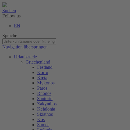
Suchen
Follow us
EN
Sprache
Navigation überspringen
Urlaubsziele
Griechenland
Festland
Korfu
Kreta
Mykonos
Paros
Rhodos
Santorin
Zakynthos
Kefalonia
Skiathos
Kos
Samos
Lefkada