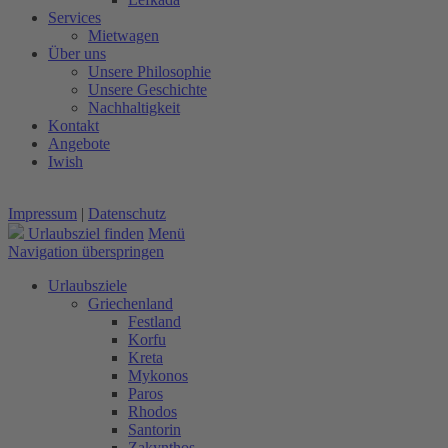
Services
Mietwagen
Über uns
Unsere Philosophie
Unsere Geschichte
Nachhaltigkeit
Kontakt
Angebote
Iwish
Impressum
|
Datenschutz
Urlaubsziel finden
Menü
Navigation überspringen
Urlaubsziele
Griechenland
Festland
Korfu
Kreta
Mykonos
Paros
Rhodos
Santorin
Zakynthos