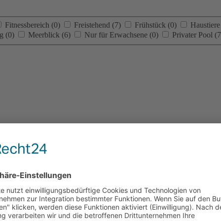
Fitnessbereich
(0)
Freistehend
(7)
Frühstück
(0)
Haustiere
ng
(0)
Meerblick
(6)
Nur für Erwachsene
(0)
Privater Pool
(7
, Akrotiri
Villa Poseidon One