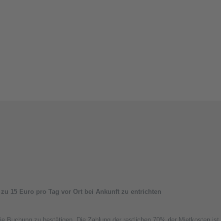
s zu 15 Euro pro Tag vor Ort bei Ankunft zu entrichten
ie Buchung zu bestätigen. Die Zahlung der restlichen 70% der Mietkosten ist 