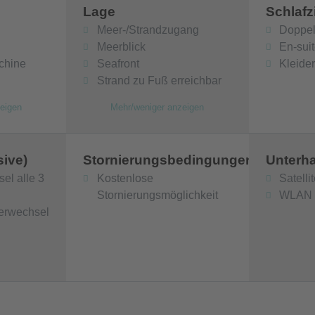
Lage
Schlaf
Meer-/Strandzugang
Doppel
Meerblick
En-sui
chine
Seafront
Kleide
Strand zu Fuß erreichbar
eigen
Mehr/weniger anzeigen
sive)
Stornierungsbedingungen
Unterha
el alle 3
Kostenlose
Satelli
Stornierungsmöglichkeit
WLAN
erwechsel