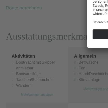
Die vielen schönen Strände in der Umgebung bie
Route berechnen
Die Villa besitzt die Lizenz der griechis
1041E60000043100.
Ausstattungsmerkmale
Aktivitäten
Allgemein
Boot/Yacht mit Skipper
Bettwäsche
anmietbar
Fön
Bootsausflüge
Hand/Duschtüch
Tauchen/Schnorcheln
Klimaanlage
Wandern
Mehr/weniger anz
Mehr/weniger anzeigen