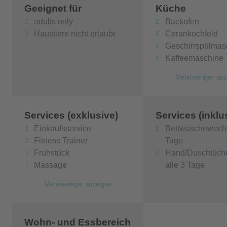
Geeignet für
Küche
adults only
Backofen
Haustiere nicht erlaubt
Cerankochfeld
Geschirrspülmas
Kaffeemaschine
Mehr/weniger anz
Services (exklusive)
Services (inklu
Einkaufsservice
Bettwäschewechs
Fitness Trainer
Tage
Frühstück
Hand/Duschtüch
Massage
alle 3 Tage
Mehr/weniger anzeigen
Wohn- und Essbereich