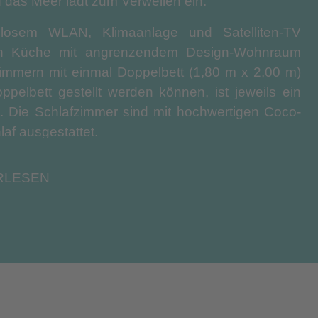
 das Meer lädt zum Verweilen ein.
enlosem WLAN, Klimaanlage und Satelliten-TV
teten Küche mit angrenzendem Design-Wohnraum
immern mit einmal Doppelbett (1,80 m x 2,00 m)
pelbett gestellt werden können, ist jeweils ein
. Die Schlafzimmer sind mit hochwertigen Coco-
af ausgestattet.
 – ein dreieckiger Raum, der für Bewegung, Stille
RLESEN
 atemberaubenden Ausblicken auf das Libysche
skurse, Fitnessgeräte, einen Spa-Bereich und ein
s Anwesens geschaffen worden, an dem Ruhe und
r gemütliches Open-Air-Theater aus Stein, einen
uale, Vorträge, Aufführungen oder ruhige Momente