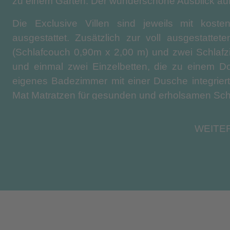
zu einem Garten. Der wunderschöne Ausblick auf
Die Exclusive Villen sind jeweils mit kost
ausgestattet. Zusätzlich zur voll ausgestat
(Schlafcouch 0,90m x 2,00 m) und zwei Schlafz
und einmal zwei Einzelbetten, die zu einem Dop
eigenes Badezimmer mit einer Dusche integriert
Mat Matratzen für gesunden und erholsamen Schl
Das Herzstück von Altera bildet „ΤΡΙΥΑ Wellness“
WEITE
und Erneuerung konzipiert wurde. Umgeben von
Meer bietet Triya Wellness Yoga- und Meditation
Hamam. Es ist ein besonderer Ort innerhalb de
Vitalität aufeinander treffen.
Direkt daneben bietet das „LAPIS Theater”, unse
natürlichen Treffpunkt für Veranstaltungen, Rit
unter dem kretischen Himmel.