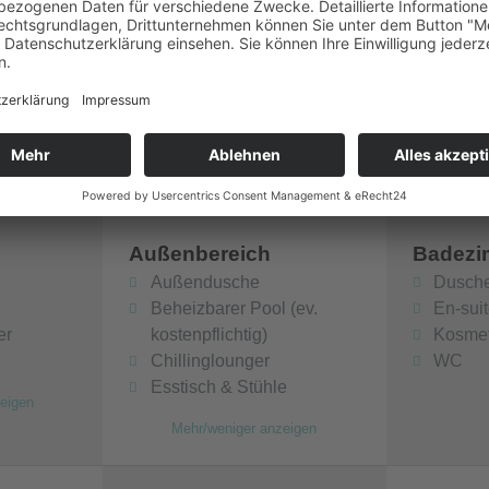
ten bedingungslosen Freiraum für Erholung.
chen Fremdenverkehrsbehörde mit der Nummer
Außenbereich
Badezi
Außendusche
Dusch
Beheizbarer Pool (ev.
En-sui
er
kostenpflichtig)
Kosmet
Chillinglounger
WC
Esstisch & Stühle
eigen
Mehr/weniger anzeigen