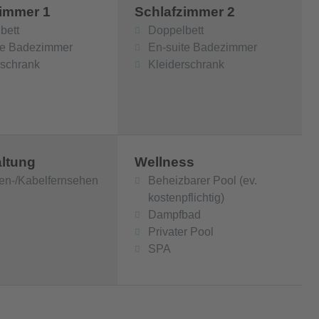
zimmer 1
Schlafzimmer 2
bett
Doppelbett
te Badezimmer
En-suite Badezimmer
rschrank
Kleiderschrank
ltung
Wellness
ten-/Kabelfernsehen
Beheizbarer Pool (ev.
kostenpflichtig)
Dampfbad
Privater Pool
SPA