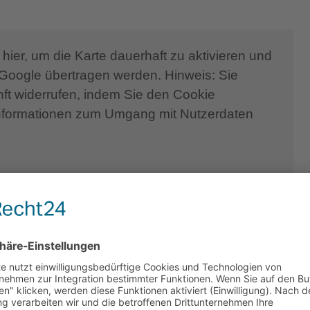
tige Aktivitäten und Erlebnisse in der Umgebung
eichtum Südkretas erkunden können.
hier, um die Karte dauerhaft zu aktivieren und
Google übertragen werden. Hinweis: Sie
Kosten fallen an
unft widerrufen, indem Sie den Cookie
nformationen zum Umgang mit Nutzerdaten
ns. Die Villen liegen nur 150 m vom Meer sowie
elegenen Ort Agios Pavlos verschiedene Essens-
ort im Süden Kretas, der für ruhesuchende
ne Dorf liegt zwischen dem Hafenstädtchen Agia
icher Richtung Preveli sowie Plakias und bietet