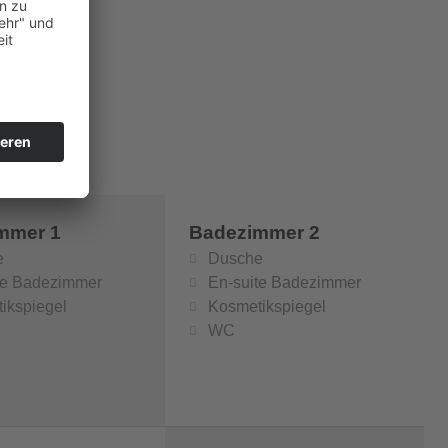
mmer 1
Badezimmer 2
e
Dusche
te Badezimmer
En-suite Badezimmer
ikspiegel
Kosmetikspiegel
WC