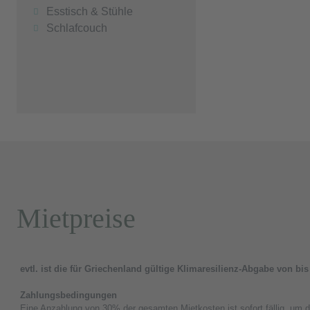
Esstisch & Stühle
Schlafcouch
Mietpreise
evtl. ist die für Griechenland gültige Klimaresilienz-Abgabe von bi
Zahlungsbedingungen
Eine Anzahlung von 30% der gesamten Mietkosten ist sofort fällig, um d