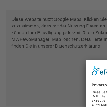
Über diese Einrichtungen hinaus können einzigar
organisieren oder vorschlagen, damit Sie den R
Diese Website nutzt Google Maps. Klicken Sie 
zuzustimmen, dass mit der Nutzung Daten an 
Poolheizung: vorherige Anmeldung - zusätzliche 
können Ihre Einwilligung jederzeit für die Zuk
adults only - für Gäste ab 12 Jahren
MWFewoManager_Map löschen. Detaillierte I
finden Sie in unserer Datenschutzerklärung.
Zur Lage:
Einzigartig ist vor allem die Lage des Anwese
Strand entfernt und bieten im 3 km entfernt g
sowie Einkaufsmöglichkeiten.
Agios Pavlos ist ein sehr kleiner Küsten
Individualurlauber sehr geeignet ist. Das klei
Galini und Triopetra sowie weiter dann in westl
einige kleine Tavernen und einen Minimarkt.