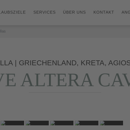
LAUBSZIELE
SERVICES
ÜBER UNS
KONTAKT
AN
llas
LLA | GRIECHENLAND, KRETA, AGIO
E ALTERA CA