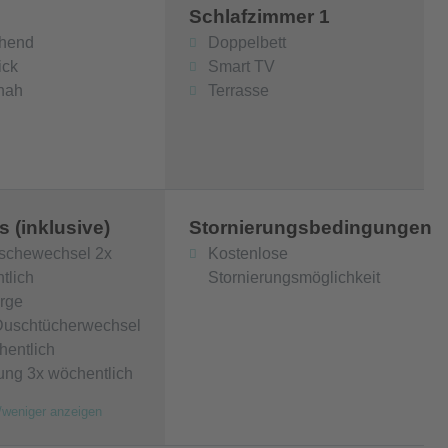
Schlafzimmer 1
ehend
Doppelbett
ick
Smart TV
nah
Terrasse
s (inklusive)
Stornierungsbedingungen
schewechsel 2x
Kostenlose
tlich
Stornierungsmöglichkeit
rge
uschtücherwechsel
hentlich
ung 3x wöchentlich
/weniger anzeigen