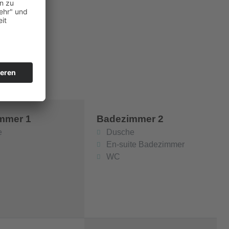
mmer 1
Badezimmer 2
e
Dusche
En-suite Badezimmer
WC