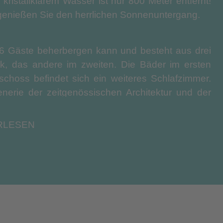
ristallklarem Wasser ist nur 800 Meter entfernt!
genießen Sie den herrlichen Sonnenuntergang.
zu 6 Gäste beherbergen kann und besteht aus drei
k, das andere im zweiten. Die Bäder im ersten
choss befindet sich ein weiteres Schlafzimmer.
rie der zeitgenössischen Architektur und der
ich ein geräumiger offener Bereich mit einer voll
em Wohnzimmer mit modernen Möbeln und einem
RLESEN
n. Die großen Türen öffnen sich zur Veranda und
g zwischen Innen- und Außenbereich entsteht.
 großer Swimmingpool mit einem sicheren Bereich
ich mit Sofas, der sich ideal zum Entspannen
ntergang. Ganz in der Nähe dieses Bereichs