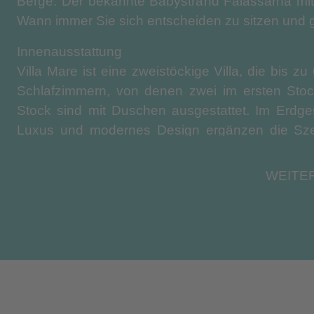
Berge. Der bekannte Babystrand Falassarna mit k
Wann immer Sie sich entscheiden zu sitzen und 
Innenausstattung
Villa Mare ist eine zweistöckige Villa, die bis 
Schlafzimmern, von denen zwei im ersten Stoc
Stock sind mit Duschen ausgestattet. Im Erdges
Luxus und modernes Design ergänzen die Szene
hochwertigen Produkte. Im Erdgeschoss befindet s
ausgestatteten Küche, einem Essbereich, ein
WEITE
großen Flachbild-Smart-TV mit Satellitenkanäle
zum Poolbereich, so dass ein nahtloser Übergan
Außenanlagen
Der dominierende Teil des Außenbereichs ist ein
für Kinderschwimmbereich und ein Lounge-Bere
eignet, während man den herrlichen Sonnenu