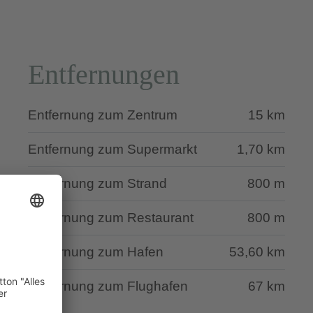
Entfernungen
Entfernung zum Zentrum
15 km
Entfernung zum Supermarkt
1,70 km
Entfernung zum Strand
800 m
Entfernung zum Restaurant
800 m
Entfernung zum Hafen
53,60 km
Entfernung zum Flughafen
67 km