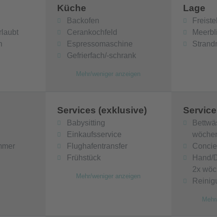
Küche
Lage
Backofen
Freist
rlaubt
Cerankochfeld
Meerbl
n
Espressomaschine
Strand
Gefrierfach/-schrank
Mehr/weniger anzeigen
3
Services (exklusive)
Service
Babysitting
Bettwä
Einkaufsservice
wöchen
mmer
Flughafentransfer
Concie
Frühstück
Hand/D
2x wöc
Mehr/weniger anzeigen
Reinig
Mehr