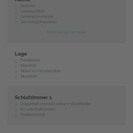
Backofen
Cerankochfeld
Gefrierfach/-schrank
Geschirrspülmaschine
Mehr/weniger anzeigen
Lage
Freistehend
Meerblick
Strand zu Fuß erreichbar
Strandnah
Schlafzimmer 1
Doppelbett umfunktionierbar in Einzelbetten
En-suite Badezimmer
Kleiderschrank