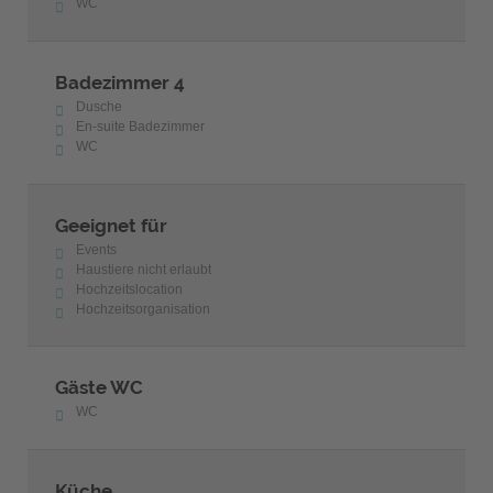
WC
Badezimmer 4
Dusche
En-suite Badezimmer
WC
Geeignet für
Events
Haustiere nicht erlaubt
Hochzeitslocation
Hochzeitsorganisation
Gäste WC
WC
Küche