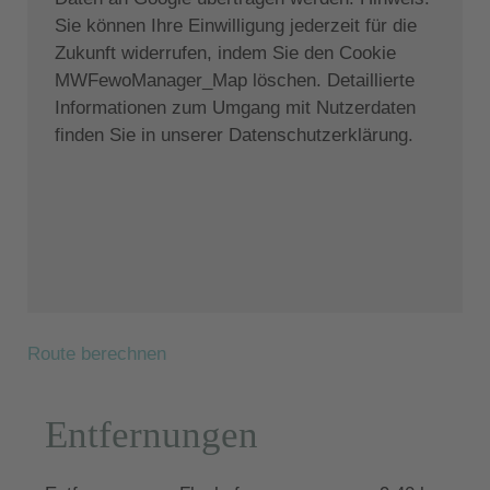
(Dusche, Kingsize-Bett, Schlafsofa (2 Gäste), TV,
Sie können Ihre Einwilligung jederzeit für die
Klimaanlage, Deckenventilator, Zugang zur
Zukunft widerrufen, indem Sie den Cookie
Seitenterrasse und Treppe zum Poolbereich)
MWFewoManager_Map löschen. Detaillierte
Waschküche
Informationen zum Umgang mit Nutzerdaten
Außenbereich:
Sitzbereich im Freien, Sonnenliegen,
finden Sie in unserer Datenschutzerklärung.
Grill, Kühlschrank, Gäste-WC, Außendusche,
privater Parkplatz (2 Autos), Swimmingpool (5x10
m), Außendusche, Sonnenliegen und
Sonnenschirme.
Zur Lage:
Kontokali ist, wie fast alle Orte auf Korfu, der
perfekte Urlaubsort für alle, die einzigartige
Route berechnen
Strandmomente und hervorragende
Unterkunftsmöglichkeiten suchen. Nur ca. 8 km von
Entfernungen
Korfu-Stadt entfernt und ca. 2 km außerhalb des
Küstenortes Gouvia mit seinem Yachthafen gelegen.
Mit einem großartigen Sandstrand und kristallklarem