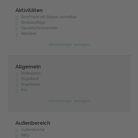
Aktivitäten
Boot/Yacht mit Skipper anmietbar
Bootsausflüge
Tauchen/Schnorcheln
Wandern
Mehr/weniger anzeigen
Allgemein
Bettwäsche
Bügelbrett
Bügeleisen
Fön
Mehr/weniger anzeigen
Außenbereich
Außendusche
BBQ