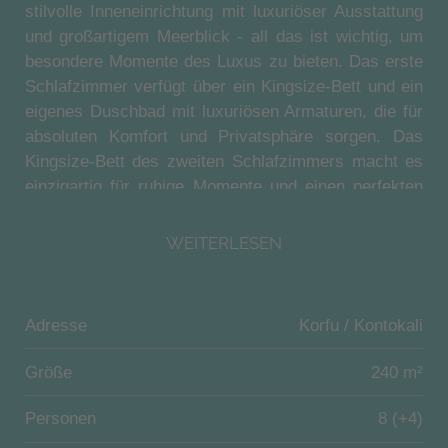
stilvolle Inneneinrichtung mit luxuriöser Ausstattung
und großartigem Meerblick - all das ist wichtig, um
besondere Momente des Luxus zu bieten. Das erste
Schlafzimmer verfügt über ein Kingsize-Bett und ein
eigenes Duschbad mit luxuriösen Armaturen, die für
absoluten Komfort und Privatsphäre sorgen. Das
Kingsize-Bett des zweiten Schlafzimmers macht es
einzigartig für ruhige Momente und einen perfekten
Schlaf, der für Ihren Urlaub unerlässlich ist.
Außerdem gibt es einen Kleiderschrank. Im dritten
WEITERLESEN
Schlafzimmer haben Sie die Wahl zwischen zwei
Einzelbetten oder einem Kingsize-Bett, je nach Ihren
Bedürfnissen. Sie können sich sicher sein, dass Sie
Adresse
Korfu / Kontokali
in jedem Fall absoluten Komfort genießen werden.
Das vierte Schlafzimmer ist ein Hauptschlafzimmer
Größe
240 m²
mit eigenem Bad (Dusche, Kingsize-Bett, Schlafsofa
(2 Personen), TV, Klimaanlage, Deckenventilator,
Personen
8 (+4)
Zugang zur seitlichen Terrasse und einer Treppe, die