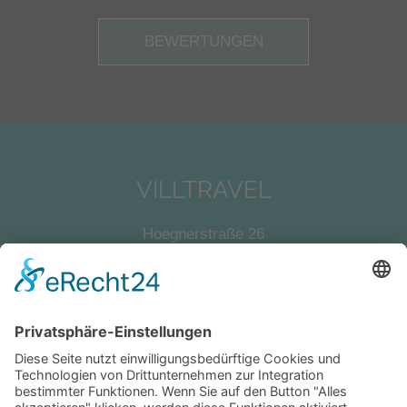
BEWERTUNGEN
VILLTRAVEL
Hoegnerstraße 26
D-85290 Geisenfeld
E-Mail:
kirmaier@villtravel.de
+49 (0)8452 8739
Navigation