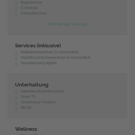
Bügelservice
Concierge
Einkaufsservice
Mehr/weniger anzeigen
Services (inklusive)
Bettwäschewechsel 2x wöchentlich
Hand/Duschtücherwechsel 2x wöchentlich
Housekeeping täglich
Unterhaltung
Satelliten-/Kabelfernsehen
Smart TV
Smarthouse Funktion
WLAN
Wellness