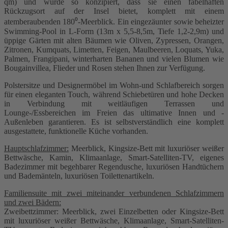
qm) und wurde so konzipiert, dass sie einen fabelhaften
Rückzugsort auf der Insel bietet, komplett mit einem
atemberaubenden 180⁰-Meerblick. Ein eingezäunter sowie beheizter
Swimming-Pool in L-Form (13m x 5,5-8,5m, Tiefe 1,2-2,9m) und
üppige Gärten mit alten Bäumen wie Oliven, Zypressen, Orangen,
Zitronen, Kumquats, Limetten, Feigen, Maulbeeren, Loquats, Yuka,
Palmen, Frangipani, winterharten Bananen und vielen Blumen wie
Bougainvillea, Flieder und Rosen stehen Ihnen zur Verfügung.
Polstersitze und Designermöbel im Wohn-und Schlafbereich sorgen
für einen eleganten Touch, während Schiebetüren und hohe Decken
in Verbindung mit weitläufigen Terrassen und
Lounge-/Essbereichen im Freien das ultimative Innen und -
Außenleben garantieren. Es ist selbstverständlich eine komplett
ausgestattete, funktionelle Küche vorhanden.
Hauptschlafzimmer:
Meerblick, Kingsize-Bett mit luxuriöser weißer
Bettwäsche, Kamin, Klimaanlage, Smart-Satelliten-TV, eigenes
Badezimmer mit begehbarer Regendusche, luxuriösen Handtüchern
und Bademänteln, luxuriösen Toilettenartikeln.
Familiensuite mit zwei miteinander verbundenen Schlafzimmern
und zwei Bädern:
Zweibettzimmer: Meerblick, zwei Einzelbetten oder Kingsize-Bett
mit luxuriöser weißer Bettwäsche, Klimaanlage, Smart-Satelliten-