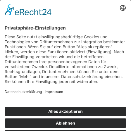
97 Ferienwohnungen / Ferienhäuser haben eine
Durchschnittsbewertung von
5,0 von 5
Punkten.
Bewertungen
VILLTRAVEL
Hoegnerstraße 26
D-85290 Geisenfeld
E-Mail:
kirmaier@villtravel.de
+49 (0)8452 8739
Navigation
Navigation überspringen
Vermieter werden
Eigentümerlogin
Folgen Sie uns auf