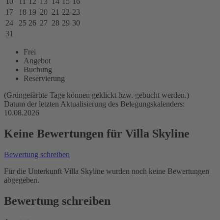
10
11
12
13
14
15
16
17
18
19
20
21
22
23
24
25
26
27
28
29
30
31
Frei
Angebot
Buchung
Reservierung
(Grüngefärbte Tage können geklickt bzw. gebucht werden.)
Datum der letzten Aktualisierung des Belegungskalenders:
10.08.2026
Keine Bewertungen für Villa Skyline
Bewertung schreiben
Für die Unterkunft Villa Skyline wurden noch keine Bewertungen
abgegeben.
Bewertung schreiben