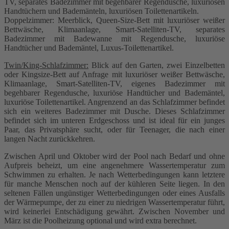
TV, separates Badezimmer mit begehbarer Regendusche, luxuriösen
Handtüchern und Bademänteln, luxuriösen Toilettenartikeln.
Doppelzimmer: Meerblick, Queen-Size-Bett mit luxuriöser weißer
Bettwäsche, Klimaanlage, Smart-Satelliten-TV, separates
Badezimmer mit Badewanne mit Regendusche, luxuriöse
Handtücher und Bademäntel, Luxus-Toilettenartikel.
Twin/King-Schlafzimmer:
Blick auf den Garten, zwei Einzelbetten
oder Kingsize-Bett auf Anfrage mit luxuriöser weißer Bettwäsche,
Klimaanlage, Smart-Satelliten-TV, eigenes Badezimmer mit
begehbarer Regendusche, luxuriöse Handtücher und Bademäntel,
luxuriöse Toilettenartikel. Angrenzend an das Schlafzimmer befindet
sich ein weiteres Badezimmer mit Dusche. Dieses Schlafzimmer
befindet sich im unteren Erdgeschoss und ist ideal für ein junges
Paar, das Privatsphäre sucht, oder für Teenager, die nach einer
langen Nacht zurückkehren.
Zwischen April und Oktober wird der Pool nach Bedarf und ohne
Aufpreis beheizt, um eine angenehmere Wassertemperatur zum
Schwimmen zu erhalten. Je nach Wetterbedingungen kann letztere
für manche Menschen noch auf der kühleren Seite liegen. In den
seltenen Fällen ungünstiger Wetterbedingungen oder eines Ausfalls
der Wärmepumpe, der zu einer zu niedrigen Wassertemperatur führt,
wird keinerlei Entschädigung gewährt. Zwischen November und
März ist die Poolheizung optional und wird extra berechnet.