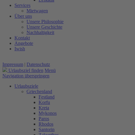
Services
Mietwagen
Über uns
Unsere Philosophie
Unsere Geschichte
Nachhaltigkeit
Kontakt
Angebote
Iwish
Impressum
|
Datenschutz
Urlaubsziel finden
Menü
Navigation überspringen
Urlaubsziele
Griechenland
Festland
Korfu
Kreta
Mykonos
Paros
Rhodos
Santorin
Zakynthos