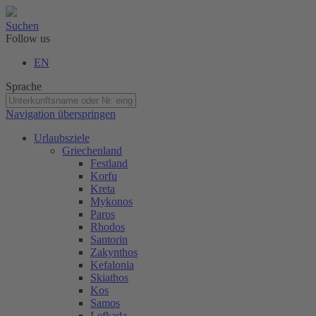
Suchen
Follow us
EN
Sprache
Navigation überspringen
Urlaubsziele
Griechenland
Festland
Korfu
Kreta
Mykonos
Paros
Rhodos
Santorin
Zakynthos
Kefalonia
Skiathos
Kos
Samos
Lefkada