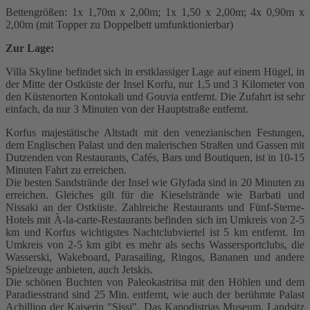
Bettengrößen: 1x 1,70m x 2,00m; 1x 1,50 x 2,00m; 4x 0,90m x
2,00m (mit Topper zu Doppelbett umfunktionierbar)
Zur Lage:
Villa Skyline befindet sich in erstklassiger Lage auf einem Hügel, in
der Mitte der Ostküste der Insel Korfu, nur 1,5 und 3 Kilometer von
den Küstenorten Kontokali und Gouvia entfernt. Die Zufahrt ist sehr
einfach, da nur 3 Minuten von der Hauptstraße entfernt.
Korfus majestätische Altstadt mit den venezianischen Festungen,
dem Englischen Palast und den malerischen Straßen und Gassen mit
Dutzenden von Restaurants, Cafés, Bars und Boutiquen, ist in 10-15
Minuten Fahrt zu erreichen.
Die besten Sandstrände der Insel wie Glyfada sind in 20 Minuten zu
erreichen. Gleiches gilt für die Kieselstrände wie Barbati und
Nissaki an der Ostküste. Zahlreiche Restaurants und Fünf-Sterne-
Hotels mit À-la-carte-Restaurants befinden sich im Umkreis von 2-5
km und Korfus wichtigstes Nachtclubviertel ist 5 km entfernt. Im
Umkreis von 2-5 km gibt es mehr als sechs Wassersportclubs, die
Wasserski, Wakeboard, Parasailing, Ringos, Bananen und andere
Spielzeuge anbieten, auch Jetskis.
Die schönen Buchten von Paleokastritsa mit den Höhlen und dem
Paradiesstrand sind 25 Min. entfernt, wie auch der berühmte Palast
Achillion der Kaiserin "Sissi". Das Kapodistrias Museum, Landsitz