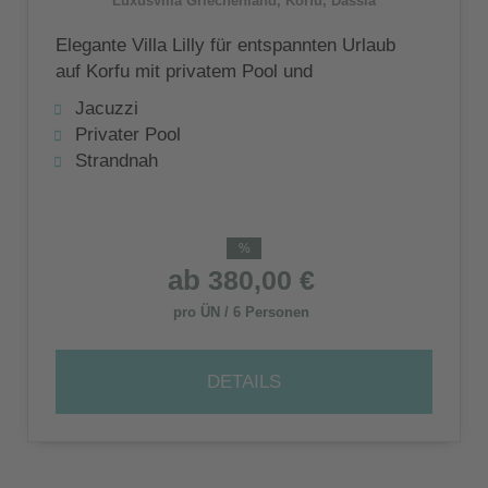
Luxusvilla Griechenland, Korfu, Dassia
Elegante Villa Lilly für entspannten Urlaub
auf Korfu mit privatem Pool und
mediterranem Garten in Strandnähe
Jacuzzi
Privater Pool
Strandnah
%
ab
380,00 €
pro ÜN / 6 Personen
DETAILS