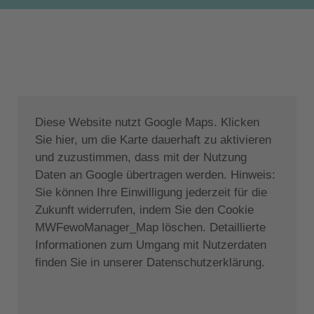
Begonien und duftendem Lavendel bietet privaten
Raum für den Villen eigenen Swimmingpool (Größe
45 qm, Tiefe 0,80 m -1.70 m), der viele Stunden des
Vergnügens und der Entspannung garantiert, wozu
auch das Außen-Jacuzzi zusätzlich seinen Teil
beiträgt. Durch die Nähe der Strände ist
zwischendurch sicher auch ein kurzes Bad im Meer
Diese Website nutzt Google Maps. Klicken
immer wieder eine willkommene Option. Ein
Sie hier, um die Karte dauerhaft zu aktivieren
Grillplatz und private Parkplätze stehen auf dem
und zuzustimmen, dass mit der Nutzung
1300 qm großen Grundstück selbstverständlich auch
Daten an Google übertragen werden. Hinweis:
zur Verfügung.
Sie können Ihre Einwilligung jederzeit für die
Zukunft widerrufen, indem Sie den Cookie
Genießen Sie also Ihren Urlaub in diesem
MWFewoManager_Map löschen. Detaillierte
abgeschiedenen Paradies!
Informationen zum Umgang mit Nutzerdaten
finden Sie in unserer Datenschutzerklärung.
Zur Lage:
Villa Daphne liegt am Rande des hübschen Dorfes
Dassia, das zu einer der berühmtesten Gegenden