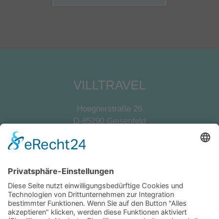
VILLTRAVEL
Hoegnerstraße 26
D-85290 Geisenfeld
E-Mail:
kirmaier@villtravel.de
+49 (0)8452 8739
Navigation
Vermieter werden
Eigentümerlogin