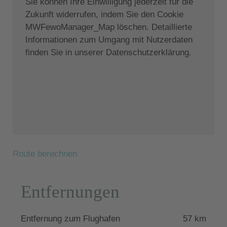
Sie können Ihre Einwilligung jederzeit für die
Der sehenswerte hübsche Ort Assos liegt nur ca. 16
Zukunft widerrufen, indem Sie den Cookie
km entfernt, der sicher auch einen Besuch wert ist.
MWFewoManager_Map löschen. Detaillierte
Informationen zum Umgang mit Nutzerdaten
Die Villa besitzt die Lizenz der griechischen
finden Sie in unserer Datenschutzerklärung.
Fremdenverkehrsbehörde mit der Nummer
0430K014A0072300.
Route berechnen
Entfernungen
Entfernung zum Flughafen
57 km