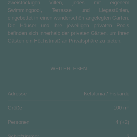
zweistöckigen Villen, jedes mit eigenem
Swimmingpool, Terrasse und Liegestühlen,
eingebettet in einen wunderschön angelegten Garten.
Die Häuser und ihre jeweiligen privaten Pools
befinden sich innerhalb der privaten Gärten, um ihren
Gästen ein Höchstmaß an Privatsphäre zu bieten.
Jede Villa besteht aus zwei großen Schlafzimmern
auf der unteren Ebene, beide mit Kingsize-Betten, die
WEITERLESEN
auch in zwei Einzelbetten umfunktioniert werden
können und zwei wunderschön eingerichteten,
marmorverkleideten Bädern. Im Obergeschoss
befinden sich ein gemütliches, großes Wohnzimmer,
Adresse
Kefalonia / Fiskardo
eine voll ausgestattete Küche, ein Essbereich und
eine Gästetoilette mit Waschgelegenheit. Das
Größe
100 m²
Wohnzimmer führt auf einen geräumigen Balkon mit
Personen
4 (+2)
Sitzgelegenheiten und einem Esstisch für Mahlzeiten
im Freien mit Blick auf die Küste und den hübschen
Schlafzimmer
2