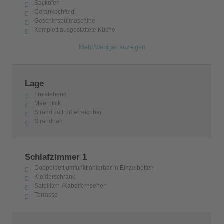
Backofen
Cerankochfeld
Geschirrspülmaschine
Komplett ausgestattete Küche
Mehr/weniger anzeigen
Lage
Freistehend
Meerblick
Strand zu Fuß erreichbar
Strandnah
Schlafzimmer 1
Doppelbett umfunktionierbar in Einzelbetten
Kleiderschrank
Satelliten-/Kabelfernsehen
Terrasse