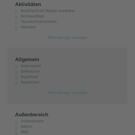
Aktivitäten
Boot/Yacht mit Skipper anmietbar
Bootsausflüge
Tauchen/Schnorcheln
Wandern
Mehr/weniger anzeigen
Allgemein
Bademantel
Bettwäsche
Bügelbrett
Bügeleisen
Mehr/weniger anzeigen
Außenbereich
Außendusche
Balkon
BBQ