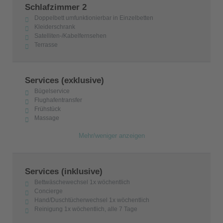
Schlafzimmer 2
Doppelbett umfunktionierbar in Einzelbetten
Kleiderschrank
Satelliten-/Kabelfernsehen
Terrasse
Services (exklusive)
Bügelservice
Flughafentransfer
Frühstück
Massage
Mehr/weniger anzeigen
Services (inklusive)
Bettwäschewechsel 1x wöchentlich
Concierge
Hand/Duschtücherwechsel 1x wöchentlich
Reinigung 1x wöchentlich, alle 7 Tage