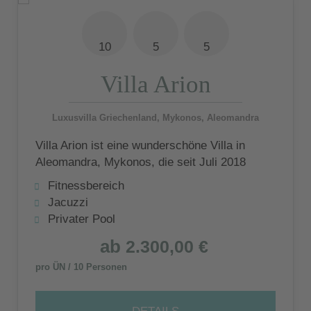
10
5
5
Villa Arion
Luxusvilla Griechenland, Mykonos, Aleomandra
Villa Arion ist eine wunderschöne Villa in
Aleomandra, Mykonos, die seit Juli 2018
Gäste empfängt. Die schöne 350 qm große
Fitnessbereich
Villa besteht aus 3 Schlafzimmern und 2
Jacuzzi
Gästehäusern und erstreckt sich auf einem
Privater Pool
4.000 qm großen Grundstück mit Blick auf
ab
2.300,00 €
das Ägäische Meer, mit Oliven und anderen
mediterranen Pflanzen.
pro ÜN / 10 Personen