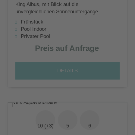
King Albus, mit Blick auf die
unvergleichlichen Sonnenuntergänge
Santorinis für einen unvergesslichen Urlaub
Frühstück
für bis zu 8 Personen in 4 Schlafzimmern
Pool Indoor
Privater Pool
Preis auf Anfrage
DETAILS
10 (+3)
5
6