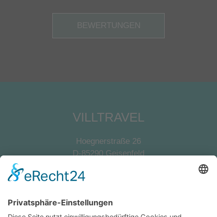
BEWERTUNGEN
VILLTRAVEL
Hoegnerstraße 26
D-85290 Geisenfeld
E-Mail:
kirmaier@villtravel.de
+49 (0)8452 8739